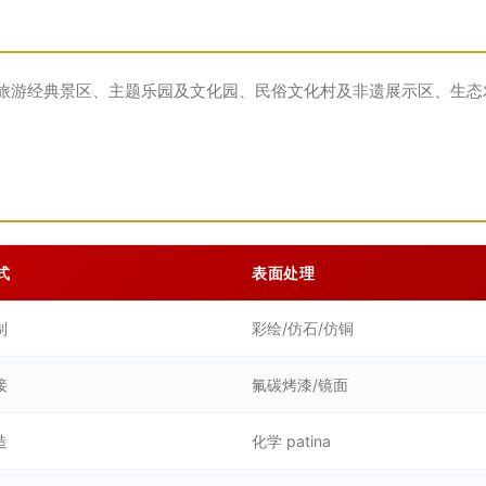
旅游经典景区、主题乐园及文化园、民俗文化村及非遗展示区、生态
式
表面处理
制
彩绘/仿石/仿铜
接
氟碳烤漆/镜面
造
化学 patina