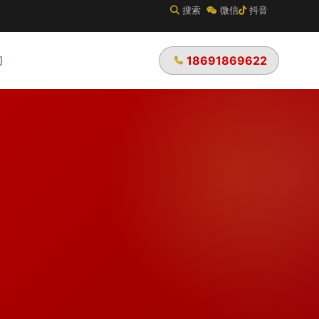
搜索
微信
抖音
们
18691869622