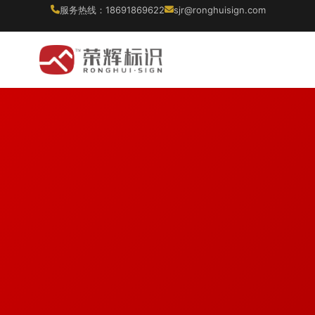
服务热线：18691869622
sjr@ronghuisign.com