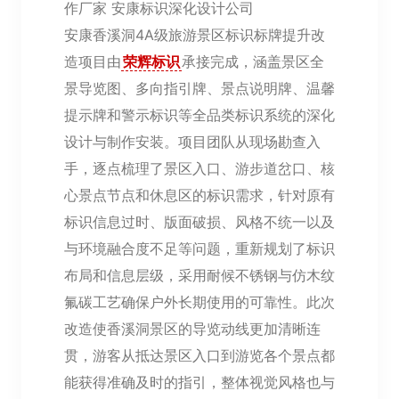
作厂家
安康标识深化设计公司
安康香溪洞4A级旅游景区标识标牌提升改
造项目由
荣辉标识
承接完成，涵盖景区全
景导览图、多向指引牌、景点说明牌、温馨
提示牌和警示标识等全品类标识系统的深化
设计与制作安装。项目团队从现场勘查入
手，逐点梳理了景区入口、游步道岔口、核
心景点节点和休息区的标识需求，针对原有
标识信息过时、版面破损、风格不统一以及
与环境融合度不足等问题，重新规划了标识
布局和信息层级，采用耐候不锈钢与仿木纹
氟碳工艺确保户外长期使用的可靠性。此次
改造使香溪洞景区的导览动线更加清晰连
贯，游客从抵达景区入口到游览各个景点都
能获得准确及时的指引，整体视觉风格也与