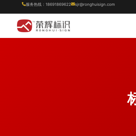
服务热线：18691869622
sjr@ronghuisign.com