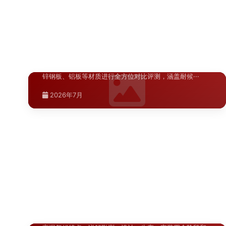
西安商场导视布局规划标准，从人流动线分析、标识点位
2026年7月
选···
设置、信息层级设计、材料选型与安装规范等方面，提供
宝鸡商业综合体导视系统设计方案，结合本地消费习惯与
2026年7月
···
陕西.西安
建筑特点，从动线规划、标识分级、材料选型与安装规范
2026年7月
···
渭南商业空间标识升级材质方案对比评
>
新疆.伊宁
2026年7月
测：304不锈钢与亚克力等主流···
伊宁校园与医院标识导向布局优化指
>
南：从入口到各功能区的完整导···
对渭南商业空间标识升级中常用的304不锈钢、亚克力、镀
锌钢板、铝板等材质进行全方位对比评测，涵盖耐候···
系统讲解伊宁地区校园和医院标识导向系统的布局优化方
法，涵盖入口总导览、建筑单体指示、楼层平面索引、科
2026年7月
···
新疆.喀什
2026年7月
喀什A级景区导视升级材料指南
>
喀什A级景区导视升级材料指南，详解景区标识系统材质选
型标准、耐候性要求与施工工艺，助力景区提升游客体···
2026年7月
湖北.武汉
武汉商业空间标识系统改造施工流程详
>
解
武汉商业空间标识系统改造施工流程详解，针对武汉高温