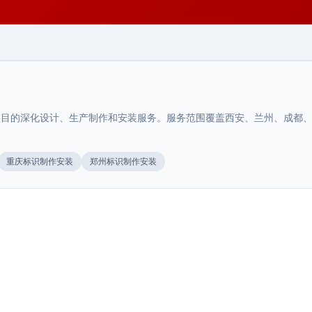
目的深化设计、生产制作和安装服务。服务范围覆盖西安、兰州、成都、重
陕西.西安
陕西.汉中
重庆标识制作安装
郑州标识制作安装
A级景区导视标识系统
>
汉中景观小品与周边环境协调设计：尺
>
度、材质与场景匹配
陕西.西安
A级景区导视标识系统需符合国家景区评定标准。西安荣辉
20年专业制作景区标识，27000㎡生产基地源头···
西安城市艺术装置与周边环境协调设计
>
甘肃.兰州
甘肃.兰州
汉中景观小品设计需要考虑与周边环境的视觉协调性，包
括尺度比例、材质选择、色彩搭配和文化主题的融入。本
兰州文旅商业体导视案例对比评测
>
兰州地下车库停车场标识设计标准与规
>
城市艺术装置不是孤立存在的雕塑或造型，它是城市公共
2025年7月
···
空间的一部分，与周边的建筑、景观、人流产生互动。设
范要求
陕西.宝鸡
兰州文旅商业体导视三种方案深度对比评测，分析文化主
2026年7月
···
题型、现代简约型、融合创新型各自的优劣及适用场景，
宝鸡商场导视布局规划标准
>
青海.西宁
地下车库是商业综合体、住宅小区、医院等建筑的"第一印
2026年7月
···
象"，但导视系统常被忽视。兰州作为西北交通枢纽和···
西宁商业综合体导视系统设计方案
>
河北.石家庄
宝鸡商场导视布局规划标准，针对中型商业空间特点，从
2026年7月
动线设计、点位密度、信息层级、材料选型与安装规范等
石家庄A级景区导视升级材料指南
>