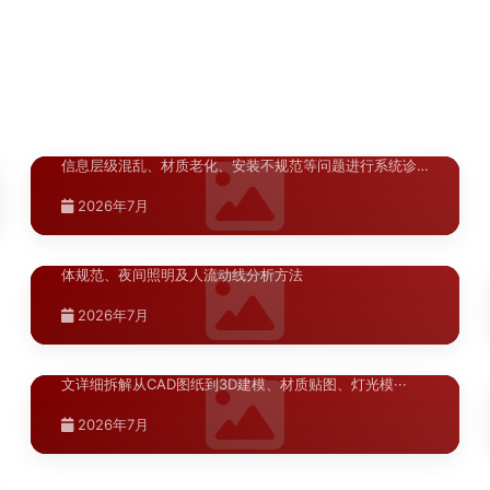
西宁商业综合体导视系统设计方案，针对高原气候特点和
2026年7月
···
本地商业环境，从材料耐寒性、标识可视性、动线效率与
石家庄A级景区导视升级材料指南，结合华北景区特点和预
2026年7月
···
陕西.西安
算需求，提供从经济型到高端型的多种选材方案。
2026年7月
渭南商业导视系统常见问题诊断：商场
>
2026年7月
与售楼部标识系统的十大典型···
针对渭南地区商场和售楼部导视系统中常见的标识缺失、
宁夏.银川
信息层级混乱、材质老化、安装不规范等问题进行系统诊
···
银川商业街区标识系统设计规范：色
>
2026年7月
彩、字体与照明一体化解析
银川商业街区标识系统设计规范详解，涵盖色彩体系、字
陕西.西安
体规范、夜间照明及人流动线分析方法
标识牌效果图制作：3D建模到夜景亮化
>
2026年7月
模拟的完整流程
标识牌效果图的制作质量直接影响方案汇报的通过率。本
文详细拆解从CAD图纸到3D建模、材质贴图、灯光模···
2026年7月