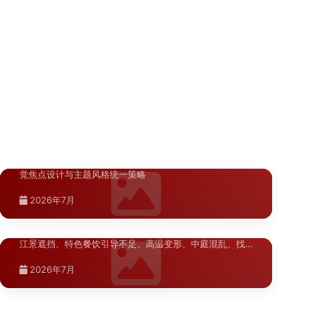
伊犁景区导视标识材质工艺对比分析：
>
宝鸡文旅项目导视规划要点，结合本地周秦文化、佛文
2026年7月
···
化、山水文化等特色，从动线设计、信息层级、材料选型
高紫外线大风沙环境下的选材···
宝鸡A级景区导视升级材料指南，结合本地景区特点和预算
2026年7月
与···
水平，提供经济实用的导视升级选材方案。
针对伊犁景区导视标识在高紫外线、大风沙、大温差环境
2026年7月
下面临的特殊挑战，对比分析304不锈钢、耐候钢板、···
2026年7月
2026年7月
宁夏.银川
银川凤凰天街商业美陈空间布局方案：
>
空间节奏与视觉焦点设计
银川凤凰天街商业美陈空间布局方案，涵盖空间节奏、视
觉焦点设计与主题风格统一策略
湖北.武汉
2026年7月
武汉商业综合体导视系统问题诊断
>
武汉商业综合体导视系统问题诊断，梳理地铁换乘断层、
江景遮挡、特色餐饮引导不足、高温变形、中庭混乱、找
···
2026年7月