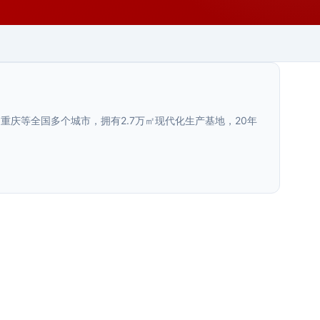
庆等全国多个城市，拥有2.7万㎡现代化生产基地，20年
陕西.西安
新疆.乌鲁木齐
全域旅游标识系统
>
乌鲁木齐文旅项目导视系统升级方案：
>
甘肃.天水
从排查问题到落地实施
陕西.宝鸡
全域旅游标识系统是覆盖旅游目的地全区域的导视指引方
天水商场导视标识布局规划怎么避免死
>
案。西安荣辉20年专业设计制作旅游标识，27000···
宝鸡商场标识标牌深化设计与系统规划
>
陕西.汉中
乌鲁木齐文旅项目导视系统老化破损影响游客体验。本文
角
系统梳理导视系统升级的排查方法、设计标准、材料选型
方案
汉中商场导视布局规划的核心标准与实
>
2025年6月
···
商场开业后最让运营方头疼的问题之一，就是顾客反映
施要点
陕西.西安
宝鸡商场标识标牌深化设计方案，从消费者动线规划、楼
2026年7月
层索引系统、洗手间与业态指引、消防规范适配四个维度
西安文旅项目导视规划要点
>
陕西.宝鸡
系统介绍汉中商场导视布局规划的标准化方法，从功能分
2026年7月
···
区、引导动线到视觉连续性设计，为商业项目的标识系统
宝鸡文旅项目导视规划要点
>
陕西.宝鸡
陕西.西安
西安文旅项目导视规划要点，从文化融合、动线设计、信
2026年7月
···
息层级、材料选型与气候适配等方面，提供文旅景区导视
宝鸡A级景区导视升级材料指南
>