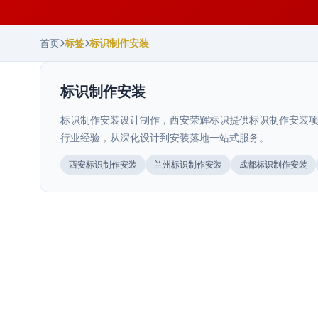
首页
标签
标识制作安装
标识制作安装
标识制作安装设计制作，西安荣辉标识提供标识制作安装项
行业经验，从深化设计到安装落地一站式服务。
陕西.西安
青海.西宁
西安标识制作安装
兰州标识制作安装
成都标识制作安装
美丽乡村乡村振兴标识
>
西宁商场导视布局规划怎么做：动线梳
>
理、点位布局与常见避坑
陕西.西安
美丽乡村标识系统服务乡村振兴战略，打造乡村旅游特色
标识。西安荣辉20年专业制作乡村标识，27000㎡···
西安文旅景区导视系统工艺对比评测
>
广西.桂林
陕西.西安
西宁商场导视布局规划涉及动线梳理、楼层索引、品牌指
引等多个环节。本文从实际项目经验出发，系统讲解商场
桂林商场导视标识验收标准解析
>
西安商业综合体导视系统规划方案与实
>
文旅景区的导视标识系统和其他场景有很大不同。它不仅
2025年11月
···
要解决
施要点
河北.石家庄
商场导视标识验收五大核心指标详解，涵盖外观结构、颜
2026年7月
色精度、电气安全、功能测试及维护交接，帮助项目经理
石家庄文旅项目导视规划要点
>
陕西.西安
商业综合体导视系统的核心价值商业综合体导视系统不只
2026年7月
···
是"指路牌"，而是直接影响商业空间动线效率和消费者···
西安商场导视布局规划标准
>
陕西.宝鸡
石家庄文旅项目导视规划要点，结合红色旅游、古建文
2026年7月
化、太行山水等本地特色，从动线设计、信息层级、材料
宝鸡商业综合体导视系统设计方案
>