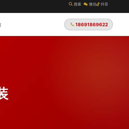
搜索
微信
抖音
18691869622
们
装