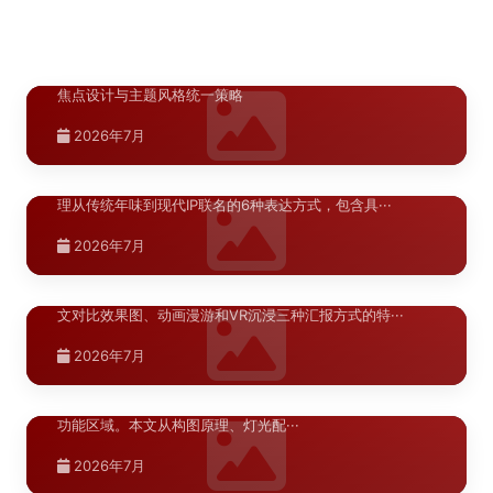
银川凤凰天街商业美陈空间布局方案：空
>
2025年6月
间节奏与视觉焦点设计
银川凤凰天街商业美陈空间布局方案，涵盖空间节奏、视觉
陕西.西安
焦点设计与主题风格统一策略
春节美陈设计：从传统元素到现代IP的6
>
2026年7月
种表达方式
春节美陈是每年商业地产最重要的节点性装饰项目。本文梳
陕西.西安
理从传统年味到现代IP联名的6种表达方式，包含具···
商业美陈方案汇报：效果图/动画/VR的呈
>
2026年7月
现方式选择
商业美陈方案的汇报呈现方式直接影响甲方的决策效率。本
陕西.西安
文对比效果图、动画漫游和VR沉浸三种汇报方式的特···
DP点美陈设计：拍照打卡点的5个构图原
>
2026年7月
则
DP（Display Point）打卡点是商业美陈中引流效果最显著的
功能区域。本文从构图原理、灯光配···
2026年7月