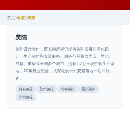
首页
标签
美陈
美陈
美陈设计制作，西安荣辉标识提供美陈项目的深化设
计、生产制作和安装服务。服务范围覆盖西安、兰州、
成都、重庆等全国多个城市，拥有2.7万㎡现代化生产基
地，20年行业经验，从深化设计到安装落地一站式服
务。
西安美陈
兰州美陈
成都美陈
重庆美陈
陕西.西安
郑州美陈
古镇商业街灯光美陈
>
陕西.西安
不夜城美陈
>
古镇商业街灯光美陈将传统建筑元素与现代灯光技术融合，
营造古色古香的夜游氛围。西安荣辉20年专业制作古···
不夜城美陈打造绚丽夜经济场景，吸引游客打卡消费。西安
宁夏.银川
荣辉20年专业设计制作夜游美陈，27000㎡生产···
2025年7月