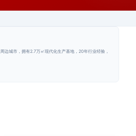
边城市，拥有2.7万㎡现代化生产基地，20年行业经验，
陕西.西安
3D打印艺术雕塑
>
陕西.西安
陕西.西安
西安文旅景区导视系统工艺对比评测
>
西安商业综合体导视系统规划方案与实
>
3D打印艺术雕塑精准还原设计细节，复杂造型一键成型，
效率高品质好。西安荣辉20年专业制作3D打印雕塑···
施要点
文旅景区的导视标识系统和其他场景有很大不同。它不仅
要解决
商业综合体导视系统的核心价值商业综合体导视系统不只
2025年8月
宁夏.银川
是"指路牌"，而是直接影响商业空间动线效率和消费者···
2026年7月
银川商业街区标识系统设计规范：色
>
2026年7月
彩、字体与照明一体化解析
银川商业街区标识系统设计规范详解，涵盖色彩体系、字