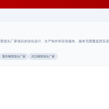
塑源头厂家项目的深化设计、生产制作和安装服务。服务范围覆盖西安及周
陕西.西安
重庆雕塑源头厂家
武汉雕塑源头厂家
城市公共地标雕塑
>
陕西.西安
陕西.西安
不锈钢金属雕塑
>
西安景观小品整体规划怎么做与布局设
>
城市公共地标雕塑彰显城市文化特色，提升城市形象。西
安荣辉20年专业设计制作城市地标雕塑，27000㎡···
计要点
陕西.西安
不锈钢金属雕塑采用镜面抛光或拉丝处理，现代感强，经
久耐用。西安荣辉20年专业设计制作不锈钢雕塑，27···
西安商场导视布局规划标准
>
西安景观小品整体规划与布局设计要点，从休憩类、观赏
2025年8月
类、实用类、互动类四大功能分类出发，结合西安历史文
西安商场导视布局规划标准，从人流动线分析、标识点位
2025年6月
···
设置、信息层级设计、材料选型与安装规范等方面，提供
2026年7月
···
2026年7月