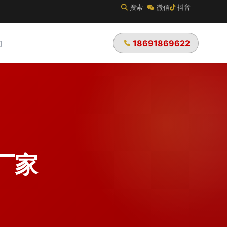
搜索
微信
抖音
18691869622
们
厂家