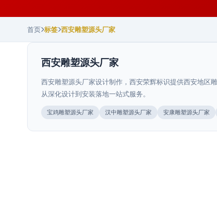
首页
标签
西安雕塑源头厂家
西安雕塑源头厂家
西安雕塑源头厂家设计制作，西安荣辉标识提供西安地区雕
从深化设计到安装落地一站式服务。
陕西.西安
宝鸡雕塑源头厂家
汉中雕塑源头厂家
安康雕塑源头厂家
景观浮雕墙雕塑
>
陕西.西安
铸铜铸铝雕塑定制
>
陕西.西安
景观浮雕墙雕塑立体展现丰富文化内涵和艺术美感。西安
荣辉20年专业设计制作浮雕墙雕塑，27000㎡生产···
西安城市艺术装置与周边环境协调设计
>
陕西.西安
铸铜铸铝雕塑采用传统铸造工艺，质感厚重，艺术价值
高。西安荣辉20年专业定制铸铜铸铝雕塑，27000㎡···
西安文旅项目导视规划要点
>
城市艺术装置不是孤立存在的雕塑或造型，它是城市公共
2025年11月
空间的一部分，与周边的建筑、景观、人流产生互动。设
西安文旅项目导视规划要点，从文化融合、动线设计、信
2025年7月
···
息层级、材料选型与气候适配等方面，提供文旅景区导视
2026年7月
···
2026年7月