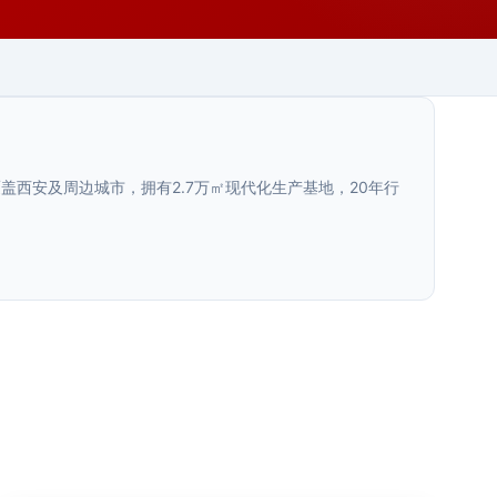
西安及周边城市，拥有2.7万㎡现代化生产基地，20年行
陕西.西安
陕西.西安
3D打印艺术雕塑
>
西安商业综合体导视系统规划方案与实
>
施要点
陕西.西安
3D打印艺术雕塑精准还原设计细节，复杂造型一键成型，
效率高品质好。西安荣辉20年专业制作3D打印雕塑···
西安商场导视布局规划标准
>
商业综合体导视系统的核心价值商业综合体导视系统不只
是"指路牌"，而是直接影响商业空间动线效率和消费者···
西安商场导视布局规划标准，从人流动线分析、标识点位
2025年8月
陕西.西安
设置、信息层级设计、材料选型与安装规范等方面，提供
2026年7月
···
标识牌效果图制作：3D建模到夜景亮化
>
2026年7月
模拟的完整流程
陕西.西安
西安文旅项目案例深度分析
>
标识牌效果图的制作质量直接影响方案汇报的通过率。本