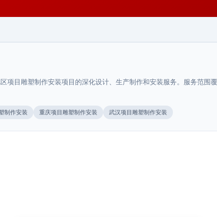
区项目雕塑制作安装项目的深化设计、生产制作和安装服务。服务范围覆盖
陕西.西安
塑制作安装
重庆项目雕塑制作安装
武汉项目雕塑制作安装
城市公共地标雕塑
>
陕西.西安
不锈钢金属雕塑
>
陕西.西安
城市公共地标雕塑彰显城市文化特色，提升城市形象。西
安荣辉20年专业设计制作城市地标雕塑，27000㎡···
西安文旅项目导视规划要点
>
不锈钢金属雕塑采用镜面抛光或拉丝处理，现代感强，经
久耐用。西安荣辉20年专业设计制作不锈钢雕塑，27···
西安文旅项目导视规划要点，从文化融合、动线设计、信
2025年8月
宁夏.银川
息层级、材料选型与气候适配等方面，提供文旅景区导视
2025年6月
···
银川凤凰天街商业美陈空间布局方案：
>
2026年7月
空间节奏与视觉焦点设计
河南.郑州
郑州商业综合体导视系统设计方案
>
银川凤凰天街商业美陈空间布局方案，涵盖空间节奏、视