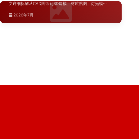
文详细拆解从CAD图纸到3D建模、材质贴图、灯光模···
西安文旅项目导视系统建设具有鲜明的大唐文化特色，本
陕西.西安
文从项目定位、设计策略、材料工艺、实施难点等维度进
2026年7月
···
西安商场标识升级改造如何制定系统化
>
2026年7月
的设计方案
西安商场标识升级改造需要从动线规划、材料选型、视觉
层次三个维度进行系统设计，本文结合万达广场标识标牌
···
2026年7月