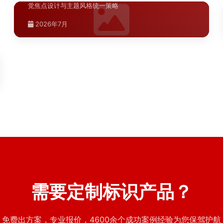
觉焦点设计与主题风格统一策略
商业综合体导视系统设计需兼顾功能性与美观性，涵盖动
陕西.西安
线分析、标识分级、材料选型及安装规范，助力提升顾客
2026年7月
···
西安商场导视系统升级改造预算分析如
>
2026年7月
何精确控制各环节成本
商场导视系统升级改造预算编制涉及材料费、加工费、安
装费和税金四大模块，本文结合红星美凯龙标识标牌制作
···
2026年7月
需要定制标识产品？
免费出方案，专业报价，4600余个成功案例经验为您保驾护航