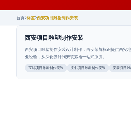
首页
标签
西安项目雕塑制作安装
西安项目雕塑制作安装
西安项目雕塑制作安装设计制作，西安荣辉标识提供西安地
业经验，从深化设计到安装落地一站式服务。
陕西.西安
宝鸡项目雕塑制作安装
汉中项目雕塑制作安装
安康项目雕
景观浮雕墙雕塑
>
陕西.西安
铸铜铸铝雕塑定制
>
河北.石家庄
景观浮雕墙雕塑立体展现丰富文化内涵和艺术美感。西安
荣辉20年专业设计制作浮雕墙雕塑，27000㎡生产···
石家庄文旅项目导视规划要点
>
陕西.宝鸡
铸铜铸铝雕塑采用传统铸造工艺，质感厚重，艺术价值
高。西安荣辉20年专业定制铸铜铸铝雕塑，27000㎡···
宝鸡文旅项目导视规划要点
>
石家庄文旅项目导视规划要点，结合红色旅游、古建文
2025年11月
化、太行山水等本地特色，从动线设计、信息层级、材料
宝鸡文旅项目导视规划要点，结合本地周秦文化、佛文
2025年7月
选···
化、山水文化等特色，从动线设计、信息层级、材料选型
2026年7月
与···
2026年7月