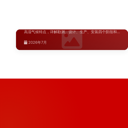
湖北.武汉
武汉商业空间标识系统改造施工流程详
>
解
青海.西宁
西宁标识翻新材料选择指南
>
武汉商业空间标识系统改造施工流程详解，针对武汉高温
高湿气候特点，详解勘测、设计、生产、安装四个阶段和
西宁高原气候对标识材料有特殊要求，本文从耐候性、稳
···
定性、美观性三个维度分析常用翻新材料的特性，为标识
2026年7月
···
2026年7月