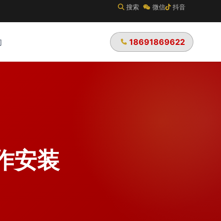
搜索
微信
抖音
18691869622
们
作安装