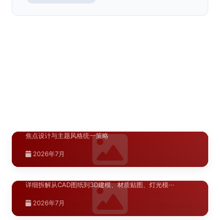
景观浮雕墙雕塑
>
陕西.西安
城市公共地标雕塑
>
陕西.西安
景观浮雕墙雕塑立体展现丰富文化内涵和艺术美感。西安荣
辉20年专业设计制作浮雕墙雕塑，27000㎡生产···
3D打印艺术雕塑
>
陕西.西安
城市公共地标雕塑彰显城市文化特色，提升城市形象。西安
荣辉20年专业设计制作城市地标雕塑，27000㎡···
铸铜铸铝雕塑定制
>
陕西.西安
3D打印艺术雕塑精准还原设计细节，复杂造型一键成型，效
2025年11月
率高品质好。西安荣辉20年专业制作3D打印雕塑···
不锈钢金属雕塑
>
铸铜铸铝雕塑采用传统铸造工艺，质感厚重，艺术价值高。
2025年8月
西安荣辉20年专业定制铸铜铸铝雕塑，27000㎡···
不锈钢金属雕塑采用镜面抛光或拉丝处理，现代感强，经久
2025年8月
宁夏.银川
耐用。西安荣辉20年专业设计制作不锈钢雕塑，27···
2025年7月
银川凤凰天街商业美陈空间布局方案：空
>
2025年6月
间节奏与视觉焦点设计
银川凤凰天街商业美陈空间布局方案，涵盖空间节奏、视觉
陕西.西安
焦点设计与主题风格统一策略
标识牌效果图制作：3D建模到夜景亮化
>
2026年7月
模拟的完整流程
标识牌效果图的制作质量直接影响方案汇报的通过率。本文
详细拆解从CAD图纸到3D建模、材质贴图、灯光模···
湖北.武汉
2026年7月
武汉商业空间标识系统改造施工流程详解
>
河南.郑州