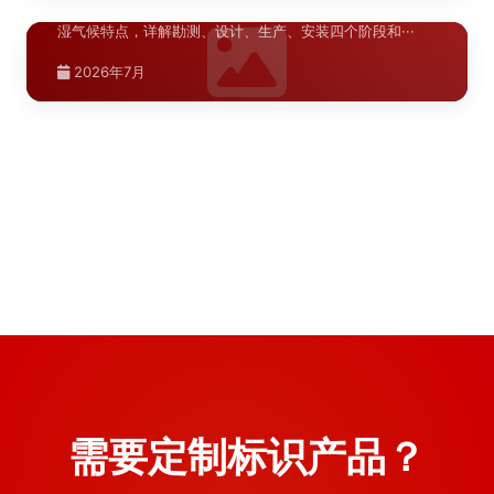
郑州商业综合体导视系统设计方案
>
陕西.西安
武汉商业空间标识系统改造施工流程详解，针对武汉高温高
湿气候特点，详解勘测、设计、生产、安装四个阶段和···
西安文旅项目案例深度分析
>
青海.西宁
陕西.西安
商业综合体导视系统设计需兼顾功能性与美观性，涵盖动线
分析、标识分级、材料选型及安装规范，助力提升顾客···
西宁标识翻新材料选择指南
>
西安商场导视系统升级改造预算分析如何
>
陕西.西安
西安文旅项目导视系统建设具有鲜明的大唐文化特色，本文
2026年7月
从项目定位、设计策略、材料工艺、实施难点等维度进···
精确控制各环节成本
西安商场标识升级改造如何制定系统化的
>
西宁高原气候对标识材料有特殊要求，本文从耐候性、稳定
2026年7月
性、美观性三个维度分析常用翻新材料的特性，为标识···
设计方案
商场导视系统升级改造预算编制涉及材料费、加工费、安装
2026年7月
费和税金四大模块，本文结合红星美凯龙标识标牌制作···
西安商场标识升级改造需要从动线规划、材料选型、视觉层
2026年7月
次三个维度进行系统设计，本文结合万达广场标识标牌···
2026年7月
2026年7月
需要定制标识产品？