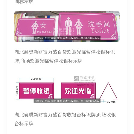
间标示牌
湖北襄樊新财富万盛百货欢迎光临暂停收银标识
牌,商场欢迎光临暂停收银标示牌
湖北襄樊新财富万盛百货收银台标识牌,商场收银
台标示牌