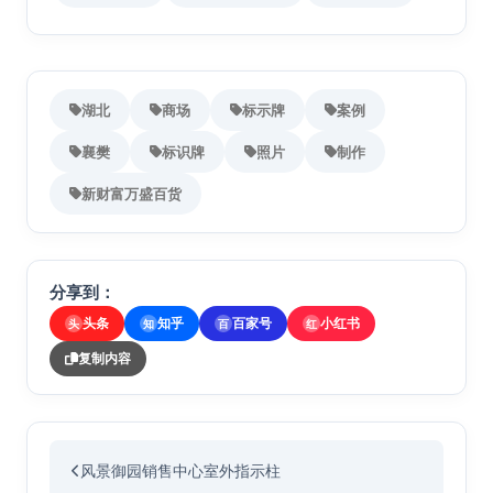
湖北
商场
标示牌
案例
襄樊
标识牌
照片
制作
新财富万盛百货
分享到：
头条
知乎
百家号
小红书
头
知
百
红
复制内容
风景御园销售中心室外指示柱