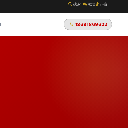
搜索
微信
抖音
们
18691869622