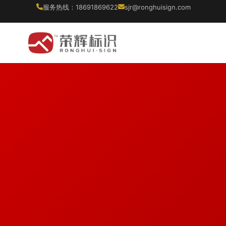
服务热线：18691869622
sjr@ronghuisign.com