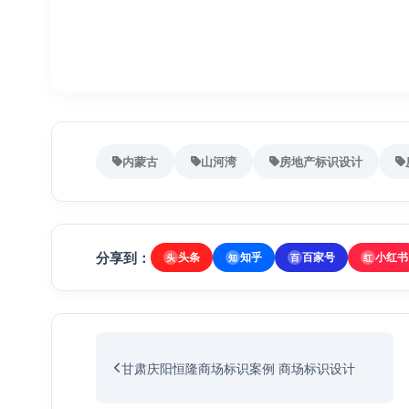
内蒙古
山河湾
房地产标识设计
分享到：
头条
知乎
百家号
小红书
头
知
百
红
甘肃庆阳恒隆商场标识案例 商场标识设计