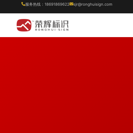
服务热线：18691869622
sjr@ronghuisign.com