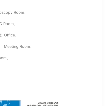
copy Room、
Room、
Office、
eeting Room、
oom、