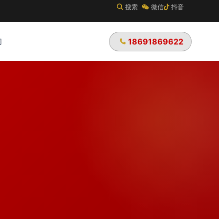
搜索
微信
抖音
们
18691869622