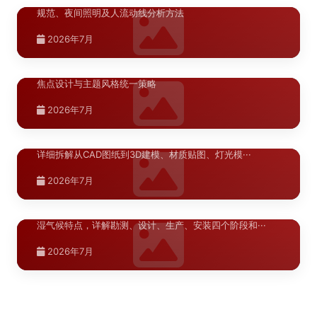
宁夏.银川
规范、夜间照明及人流动线分析方法
银川凤凰天街商业美陈空间布局方案：空
>
2026年7月
间节奏与视觉焦点设计
银川凤凰天街商业美陈空间布局方案，涵盖空间节奏、视觉
陕西.西安
焦点设计与主题风格统一策略
标识牌效果图制作：3D建模到夜景亮化
>
2026年7月
模拟的完整流程
标识牌效果图的制作质量直接影响方案汇报的通过率。本文
详细拆解从CAD图纸到3D建模、材质贴图、灯光模···
湖北.武汉
2026年7月
武汉商业空间标识系统改造施工流程详解
>
河南.郑州
郑州商业综合体导视系统设计方案
>
青海.西宁
武汉商业空间标识系统改造施工流程详解，针对武汉高温高
湿气候特点，详解勘测、设计、生产、安装四个阶段和···
西宁标识翻新材料选择指南
>
青海.西宁
陕西.西安
商业综合体导视系统设计需兼顾功能性与美观性，涵盖动线
分析、标识分级、材料选型及安装规范，助力提升顾客···
西宁导视系统升级改造设计方案
>
西安商场导视系统升级改造预算分析如何
>
陕西.西安
西宁高原气候对标识材料有特殊要求，本文从耐候性、稳定
2026年7月
性、美观性三个维度分析常用翻新材料的特性，为标识···
精确控制各环节成本
西安商场标识升级改造如何制定系统化的
>
西宁导视系统升级改造设计方案，针对高原气候特点，从材
2026年7月
质选型、结构设计到施工落地，提供系统化解决方案。
设计方案
商场导视系统升级改造预算编制涉及材料费、加工费、安装
2026年7月
费和税金四大模块，本文结合红星美凯龙标识标牌制作···
西安商场标识升级改造需要从动线规划、材料选型、视觉层
2026年7月