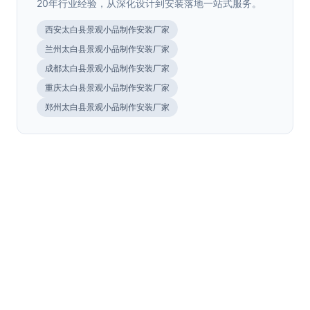
20年行业经验，从深化设计到安装落地一站式服务。
西安太白县景观小品制作安装厂家
兰州太白县景观小品制作安装厂家
成都太白县景观小品制作安装厂家
重庆太白县景观小品制作安装厂家
陕西.西安
郑州太白县景观小品制作安装厂家
景观浮雕墙雕塑
>
陕西.西安
市政景观小品
>
陕西.西安
景观浮雕墙雕塑立体展现丰富文化内涵和艺术美感。西安荣
辉20年专业设计制作浮雕墙雕塑，27000㎡生产···
耐候钢镂空景墙小品
>
陕西.西安
市政景观小品提升城市公共空间品质和形象。西安荣辉20年
专业设计制作市政景观小品，27000㎡生产基地···
景观长廊廊架定制
>
陕西.西安
耐候钢镂空景墙小品兼具装饰性和通透感，营造独特视觉效
2025年11月
果。西安荣辉20年专业制作镂空景墙，27000㎡···
耐候钢景观制品
>
陕西.西安
景观长廊廊架提供休闲遮阴空间，美化园林环境。西安荣辉
2025年9月
20年专业定制景观廊架，27000㎡生产基地源头···
公园户外景观小品
>
耐候钢景观制品自然锈蚀效果美观，经久耐用。西安荣辉20
2025年9月
年专业制作耐候钢景观制品，27000㎡生产基地···
公园户外景观小品提升公共空间品质和美感。西安荣辉20年
2025年7月
宁夏.银川
专业设计制作公园景观小品，27000㎡生产基地···
2025年7月
银川商业街区标识系统设计规范：色彩、
>
2025年6月
字体与照明一体化解析
银川商业街区标识系统设计规范详解，涵盖色彩体系、字体