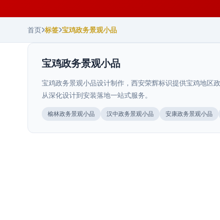
首页
标签
宝鸡政务景观小品
宝鸡政务景观小品
宝鸡政务景观小品设计制作，西安荣辉标识提供宝鸡地区政
从深化设计到安装落地一站式服务。
陕西.西安
榆林政务景观小品
汉中政务景观小品
安康政务景观小品
景观浮雕墙雕塑
>
陕西.西安
青海.西宁
景观长廊廊架定制
>
西宁商场导视布局规划怎么做：动线梳
>
景观浮雕墙雕塑立体展现丰富文化内涵和艺术美感。西安
荣辉20年专业设计制作浮雕墙雕塑，27000㎡生产···
理、点位布局与常见避坑
陕西.西安
陕西.西安
景观长廊廊架提供休闲遮阴空间，美化园林环境。西安荣
辉20年专业定制景观廊架，27000㎡生产基地源头···
西安文旅景区导视系统工艺对比评测
>
西安景观小品整体规划怎么做与布局设
>
西宁商场导视布局规划涉及动线梳理、楼层索引、品牌指
2025年11月
引等多个环节。本文从实际项目经验出发，系统讲解商场
计要点
陕西.宝鸡
文旅景区的导视标识系统和其他场景有很大不同。它不仅
2025年7月
···
要解决
宝鸡文旅项目导视规划要点
>
西安景观小品整体规划与布局设计要点，从休憩类、观赏
2026年7月
类、实用类、互动类四大功能分类出发，结合西安历史文
宝鸡文旅项目导视规划要点，结合本地周秦文化、佛文
2026年7月
···
化、山水文化等特色，从动线设计、信息层级、材料选型