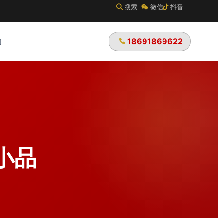
搜索
微信
抖音
18691869622
们
小品