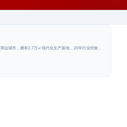
边城市，拥有2.7万㎡现代化生产基地，20年行业经验，
陕西.西安
耐候钢镂空景墙小品
>
陕西.西安
新疆.乌鲁木齐
公园户外景观小品
>
乌鲁木齐文旅项目导视系统升级方案：
>
耐候钢镂空景墙小品兼具装饰性和通透感，营造独特视觉
甘肃.天水
效果。西安荣辉20年专业制作镂空景墙，27000㎡···
从排查问题到落地实施
公园户外景观小品提升公共空间品质和美感。西安荣辉20
天水商场导视标识布局规划怎么避免死
>
年专业设计制作公园景观小品，27000㎡生产基地···
陕西.宝鸡
乌鲁木齐文旅项目导视系统老化破损影响游客体验。本文
2025年9月
角
系统梳理导视系统升级的排查方法、设计标准、材料选型
宝鸡商场导视布局规划标准
>
陕西.宝鸡
2025年6月
···
商场开业后最让运营方头疼的问题之一，就是顾客反映
宝鸡A级景区导视升级材料指南
>
宝鸡商场导视布局规划标准，针对中型商业空间特点，从
2026年7月
动线设计、点位密度、信息层级、材料选型与安装规范等
宝鸡A级景区导视升级材料指南，结合本地景区特点和预算
2026年7月
···
水平，提供经济实用的导视升级选材方案。