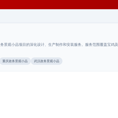
务景观小品项目的深化设计、生产制作和安装服务。服务范围覆盖宝鸡及周
陕西.西安
重庆政务景观小品
武汉政务景观小品
市政景观小品
>
陕西.西安
陕西.汉中
耐候钢景观制品
>
汉中景观小品与周边环境协调设计：尺
>
市政景观小品提升城市公共空间品质和形象。西安荣辉20
年专业设计制作市政景观小品，27000㎡生产基地···
度、材质与场景匹配
陕西.西安
陕西.宝鸡
耐候钢景观制品自然锈蚀效果美观，经久耐用。西安荣辉
20年专业制作耐候钢景观制品，27000㎡生产基地···
西安城市艺术装置与周边环境协调设计
>
宝鸡商场标识标牌深化设计与系统规划
>
汉中景观小品设计需要考虑与周边环境的视觉协调性，包
2025年9月
括尺度比例、材质选择、色彩搭配和文化主题的融入。本
方案
陕西.宝鸡
城市艺术装置不是孤立存在的雕塑或造型，它是城市公共
2025年7月
···
空间的一部分，与周边的建筑、景观、人流产生互动。设
宝鸡商业综合体导视系统设计方案
>
宝鸡商场标识标牌深化设计方案，从消费者动线规划、楼
2026年7月
···
层索引系统、洗手间与业态指引、消防规范适配四个维度
宝鸡商业综合体导视系统设计方案，结合本地消费习惯与
2026年7月
···
建筑特点，从动线规划、标识分级、材料选型与安装规范