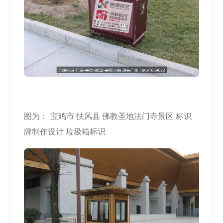
图为：
宝鸡市 扶风县 佛教圣地法门寺景区 标识
牌制作设计 垃圾箱标识