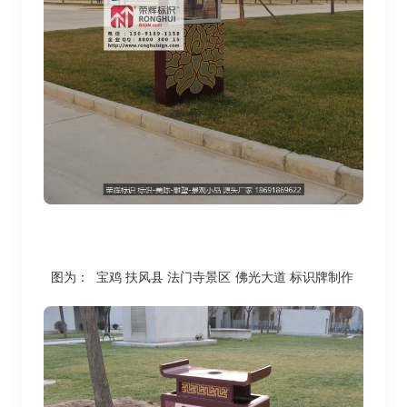
图为： 宝鸡 扶风县 法门寺景区
佛光大道 标识牌制作