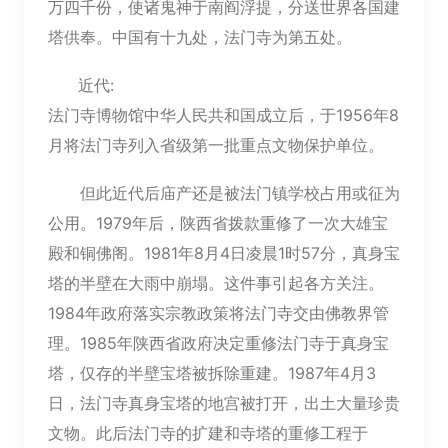
万四千份，使诸鬼神于南阎浮提，分送世界各国建
塔供奉。中国有十九处，法门寺为第五处。
近代:
法门寺博物馆中华人民共和国成立后，于1956年8
月将法门寺列入省级第一批重点文物保护单位。
但此近代后庙产还是被法门镇学校占用或征为
公用。1979年后，陕西省拨款重修了一次大雄宝
殿和铜佛阁。1981年8月4日凌晨1时57分，真身宝
塔的半壁在大雨中崩塌。这件事引起各方关注。
1984年政府落实宗教政策将法门寺交由佛教界管
理。1985年陕西省政府决定重修法门寺于真身宝
塔，仅存的半壁宝塔被拆除重建。1987年4月3
日，法门寺真身宝塔的地宫被打开，出土大量珍贵
文物。此后法门寺的扩建和寺塔的重修工程于