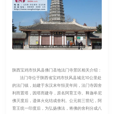
陕西宝鸡市扶风县佛门圣地法门寺景区相关介绍：
法门寺位于陕西省宝鸡市扶风县城北10公里处
的法门镇，始建于东汉末年恒灵年间，法门寺因舍
利而置塔，因塔而建寺，原名阿育王寺。释迦牟尼
佛灭度后，遗体火化结成舍利。公元前三世纪，阿
育王统一印度后，为弘扬佛法，将佛的舍利分成八