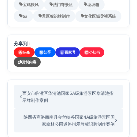
宝鸡扶风
法门寺景区
垃圾箱
5a
景区标识牌制作
文化区域导视系统
分享到：
头条
知乎
百家号
小红书
头
知
百
红
复制内容
西安市临潼区华清池国家5A级旅游景区华清池指
示牌制作案例
陕西省商洛商南县金丝峡谷国家4A级旅游景区国
家森林公园道路指示牌标识牌制作案例