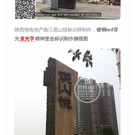
陕西地电地产曲江观山悦标识牌制作，
镀铜led背
光
发光字
精神堡垒标识制作侧视图