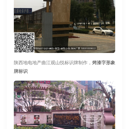
陕西地电地产曲江观山悦标识牌制作，
烤漆字形象
牌标识