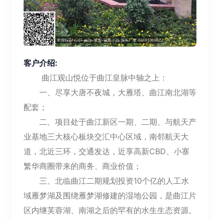
客户介绍:
曲江观山悦位于曲江皇脉中轴之上：
一、尽享大唐不夜城，大雁塔、曲江南北湖等
配套；
二、项目处于曲江新区一期、二期、与航天产
业基地三大核心板块交汇中心区域，南邻航天大
道，北近三环，交通发达，近享高新CBD、小寨
繁华商圈带来的商务、商业价值；
三、北临曲江二期规划投资10个亿的人工水
域雁梦湖及围绕雁梦湖修建的湿地公园，是曲江片
区内继芙蓉湖、南湖之后的罕有的水生生态资源。