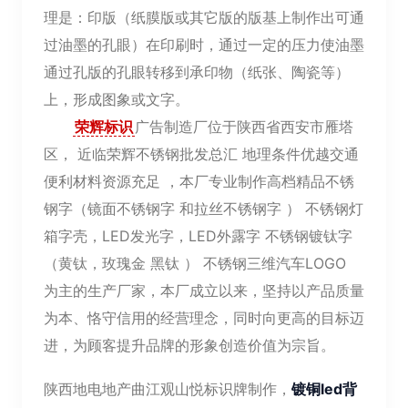
理是：印版（纸膜版或其它版的版基上制作出可通
过油墨的孔眼）在印刷时，通过一定的压力使油墨
通过孔版的孔眼转移到承印物（纸张、陶瓷等）
上，形成图象或文字。
荣辉标识
广告制造厂位于陕西省西安市雁塔
区， 近临荣辉不锈钢批发总汇 地理条件优越交通
便利材料资源充足 ，本厂专业制作高档精品不锈
钢字（镜面不锈钢字 和拉丝不锈钢字 ） 不锈钢灯
箱字壳，LED发光字，LED外露字 不锈钢镀钛字
（黄钛，玫瑰金 黑钛 ） 不锈钢三维汽车LOGO
为主的生产厂家，本厂成立以来，坚持以产品质量
为本、恪守信用的经营理念，同时向更高的目标迈
进，为顾客提升品牌的形象创造价值为宗旨。
陕西地电地产曲江观山悦标识牌制作，
镀铜led背