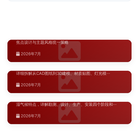
地下车库是商业综合体、住宅小区、医院等建筑的"第一印
宁夏.银川
象"，但导视系统常被忽视。兰州作为西北交通枢纽和···
银川凤凰天街商业美陈空间布局方案：空
>
2026年7月
间节奏与视觉焦点设计
银川凤凰天街商业美陈空间布局方案，涵盖空间节奏、视觉
陕西.西安
焦点设计与主题风格统一策略
标识牌效果图制作：3D建模到夜景亮化
>
2026年7月
模拟的完整流程
标识牌效果图的制作质量直接影响方案汇报的通过率。本文
详细拆解从CAD图纸到3D建模、材质贴图、灯光模···
湖北.武汉
2026年7月
武汉商业空间标识系统改造施工流程详解
>
武汉商业空间标识系统改造施工流程详解，针对武汉高温高
湿气候特点，详解勘测、设计、生产、安装四个阶段和···
2026年7月