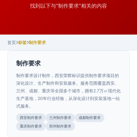
找到以下与"制作要求"相关的内容
首页
标签
制作要求
制作要求
制作要求设计制作，西安荣辉标识提供制作要求项目的
深化设计、生产制作和安装服务。服务范围覆盖西安、
兰州、成都、重庆等全国多个城市，拥有2.7万㎡现代化
生产基地，20年行业经验，从深化设计到安装落地一站
式服务。
甘肃.兰州
西安制作要求
兰州制作要求
成都制作要求
兰州地下车库停车场标识设计标准与规范
>
重庆制作要求
郑州制作要求
要求