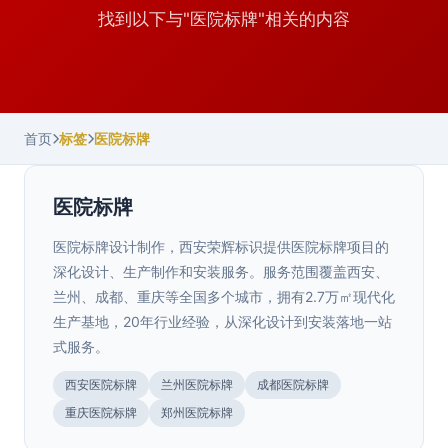
找到以下与"医院标牌"相关的内容
首页
标签
医院标牌
医院标牌
医院标牌设计制作，西安荣辉标识提供医院标牌项目的
深化设计、生产制作和安装服务。服务范围覆盖西安、
兰州、成都、重庆等全国多个城市，拥有2.7万㎡现代化
生产基地，20年行业经验，从深化设计到安装落地一站
式服务。
陕西.西安
西安医院标牌
兰州医院标牌
成都医院标牌
西安医院导视标识系统要满足什么配置标
>
重庆医院标牌
郑州医院标牌
准
四川.成都
陕西.西安