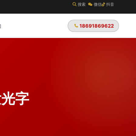
搜索
微信
抖音
18691869622
们
发光字