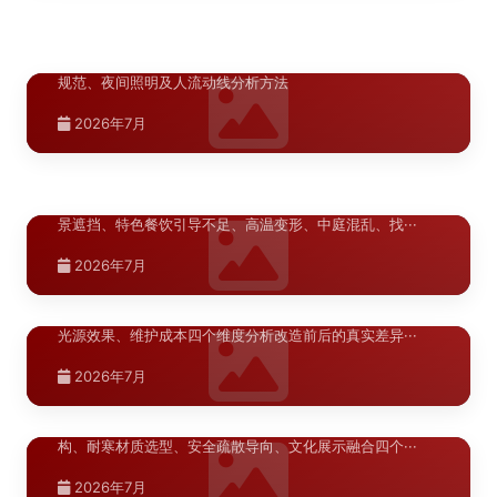
2026年7月
字体与照明一体化解析
新疆.喀什
喀什A级景区导视升级材料指南
>
银川商业街区标识系统设计规范详解，涵盖色彩体系、字体
规范、夜间照明及人流动线分析方法
喀什A级景区导视升级材料指南，详解景区标识系统材质选
型标准、耐候性要求与施工工艺，助力景区提升游客体···
2026年7月
湖北.武汉
2026年7月
武汉商业综合体导视系统问题诊断
>
武汉商业综合体导视系统问题诊断，梳理地铁换乘断层、江
景遮挡、特色餐饮引导不足、高温变形、中庭混乱、找···
湖北.武汉
2026年7月
武汉商业空间标识升级对比评测
>
武汉商业空间标识升级对比评测，从信息架构、材质耐候、
光源效果、维护成本四个维度分析改造前后的真实差异···
新疆.乌鲁木齐
2026年7月
乌鲁木齐学校校园导向标识布局优化指南
>
河南.郑州
郑州商业综合体导视系统设计方案
>
河南.郑州
乌鲁木齐学校校园导向标识布局优化指南，从多语言信息架
构、耐寒材质选型、安全疏散导向、文化展示融合四个···
郑州A级景区导视升级材料指南
>
陕西.西安
商业综合体导视系统设计需兼顾功能性与美观性，涵盖动线
分析、标识分级、材料选型及安装规范，助力提升顾客···
西安文旅项目案例深度分析
>
青海.西宁
郑州A级景区导视升级需兼顾文化内涵与实用功能，从材料
2026年7月