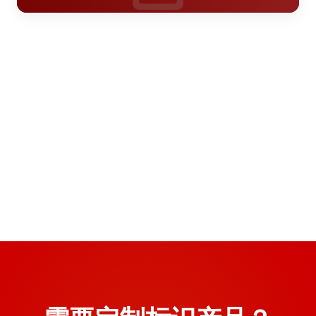
耐候性、环境协调性、信息可读性等角度，为景区标识···
西宁标识翻新材料选择指南
>
青海.西宁
西安文旅项目导视系统建设具有鲜明的大唐文化特色，本文
2026年7月
从项目定位、设计策略、材料工艺、实施难点等维度进···
西宁导视系统升级改造设计方案
>
陕西.榆林
西宁高原气候对标识材料有特殊要求，本文从耐候性、稳定
2026年7月
性、美观性三个维度分析常用翻新材料的特性，为标识···
榆林导视系统升级改造预算分析
>
陕西.榆林
陕西.西安
西宁导视系统升级改造设计方案，针对高原气候特点，从材
2026年7月
质选型、结构设计到施工落地，提供系统化解决方案。
榆林商场导视布局规划标准
>
西安商场导视系统升级改造预算分析如何
>
陕西.西安
榆林导视系统升级改造预算分析，从设计、材料、施工到验
2026年7月
收，详细拆解各环节费用构成与省钱策略。
精确控制各环节成本
西安商场标识升级改造如何制定系统化的
>
榆林商场导视布局规划需结合本地气候特点与消费习惯，建
2026年7月
立科学的标识布点标准，涵盖停车场、中庭、主力店周···
设计方案
商场导视系统升级改造预算编制涉及材料费、加工费、安装
2026年7月
费和税金四大模块，本文结合红星美凯龙标识标牌制作···
西安商场标识升级改造需要从动线规划、材料选型、视觉层
2026年7月
次三个维度进行系统设计，本文结合万达广场标识标牌···
2026年7月
2026年7月