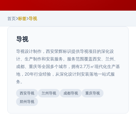
首页
标签
导视
导视
导视设计制作，西安荣辉标识提供导视项目的深化设
计、生产制作和安装服务。服务范围覆盖西安、兰州、
成都、重庆等全国多个城市，拥有2.7万㎡现代化生产基
地，20年行业经验，从深化设计到安装落地一站式服
务。
西安导视
兰州导视
成都导视
重庆导视
陕西.西安
陕西.西安
郑州导视
A级景区导视标识系统
>
西安商业综合体导视系统规划方案与实施
>
甘肃.兰州
要点
兰州地下车库停车场标识设计标准与规范
>
A级景区导视标识系统需符合国家景区评定标准。西安荣辉
20年专业制作景区标识，27000㎡生产基地源头···
要求
河北.石家庄
商业综合体导视系统的核心价值商业综合体导视系统不只
是"指路牌"，而是直接影响商业空间动线效率和消费者···
石家庄文旅项目导视规划要点
>
陕西.宝鸡
地下车库是商业综合体、住宅小区、医院等建筑的"第一印
2025年7月