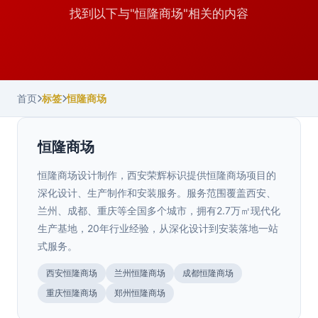
找到以下与"恒隆商场"相关的内容
首页
标签
恒隆商场
恒隆商场
恒隆商场设计制作，西安荣辉标识提供恒隆商场项目的
深化设计、生产制作和安装服务。服务范围覆盖西安、
兰州、成都、重庆等全国多个城市，拥有2.7万㎡现代化
生产基地，20年行业经验，从深化设计到安装落地一站
式服务。
西安恒隆商场
兰州恒隆商场
成都恒隆商场
陕西.宝鸡
重庆恒隆商场
郑州恒隆商场
宝鸡商场导视布局规划标准
>
陕西.西安