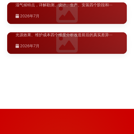
湿气候特点，详解勘测、设计、生产、安装四个阶段和···
湖北.武汉
2026年7月
武汉商业空间标识升级对比评测
>
河南.郑州
郑州商业综合体导视系统设计方案
>
陕西.榆林
陕西.西安
武汉商业空间标识升级对比评测，从信息架构、材质耐候、
光源效果、维护成本四个维度分析改造前后的真实差异···
榆林商场导视布局规划标准
>
西安商场导视系统升级改造预算分析如何
>
陕西.西安
商业综合体导视系统设计需兼顾功能性与美观性，涵盖动线
分析、标识分级、材料选型及安装规范，助力提升顾客···
精确控制各环节成本
西安商场标识升级改造如何制定系统化的
>
榆林商场导视布局规划需结合本地气候特点与消费习惯，建
2026年7月
立科学的标识布点标准，涵盖停车场、中庭、主力店周···
设计方案
商场导视系统升级改造预算编制涉及材料费、加工费、安装
2026年7月
费和税金四大模块，本文结合红星美凯龙标识标牌制作···
西安商场标识升级改造需要从动线规划、材料选型、视觉层
2026年7月
次三个维度进行系统设计，本文结合万达广场标识标牌···
2026年7月
2026年7月