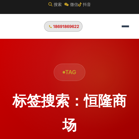
搜索
微信
抖音
18691869622
TAG
标签搜索：恒隆商
场