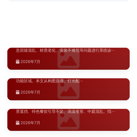
西安商场导视布局规划标准
>
宝鸡商场导视布局规划标准，针对中型商业空间特点，从动
线设计、点位密度、信息层级、材料选型与安装规范等···
西安商场导视布局规划标准，从人流动线分析、标识点位设
陕西.西安
置、信息层级设计、材料选型与安装规范等方面，提供···
2026年7月
渭南商业导视系统常见问题诊断：商场与
>
2026年7月
售楼部标识系统的十大典型···
针对渭南地区商场和售楼部导视系统中常见的标识缺失、信
陕西.西安
息层级混乱、材质老化、安装不规范等问题进行系统诊···
DP点美陈设计：拍照打卡点的5个构图原
>
2026年7月
则
DP（Display Point）打卡点是商业美陈中引流效果最显著的
功能区域。本文从构图原理、灯光配···
湖北.武汉
2026年7月
武汉商业综合体导视系统问题诊断
>
武汉商业综合体导视系统问题诊断，梳理地铁换乘断层、江
景遮挡、特色餐饮引导不足、高温变形、中庭混乱、找···
湖北.武汉
2026年7月
武汉商业空间标识系统改造施工流程详解
>
武汉商业空间标识系统改造施工流程详解，针对武汉高温高