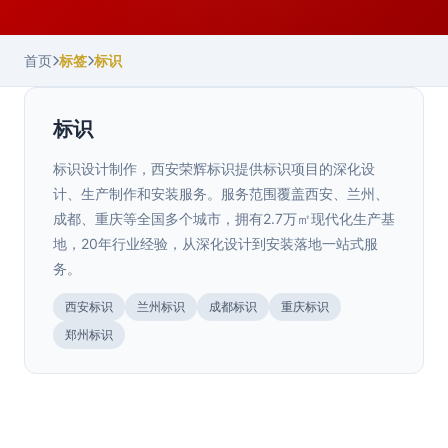
首页
标签
标识
标识
标识设计制作，西安荣辉标识提供标识项目的深化设
计、生产制作和安装服务。服务范围覆盖西安、兰州、
成都、重庆等全国多个城市，拥有2.7万㎡现代化生产基
地，20年行业经验，从深化设计到安装落地一站式服
务。
陕西.西安
西安标识
兰州标识
成都标识
重庆标识
西安朝花夕拾商业街户外发光标识标牌制
>
湖北.十堰
郑州标识
作安装案例
十堰竹山全域旅游标识标牌设计制作安装
>
陕西.西安
案例
西安华远华时代售楼部精神堡垒、景观小
>
陕西.西安
西安朝花夕拾商业街户外发光标识标牌制作安装案例，荣辉
标识提供商业街发光字、导视标识系统设计制作服务，···
品制作安装案例
西安咸新区滨江翡翠城精神堡垒制作安装
>
陕西.西安
十堰竹山全域旅游标识标牌设计制作安装案例，荣辉标识为
全域旅游示范区提供标识导视系统整体解决方案，涵盖···
案例
西安曲江文化运动公园景观字制作安装案
>
陕西.西安
西安华远华时代售楼部精神堡垒、景观小品制作安装案例，
2026年8月