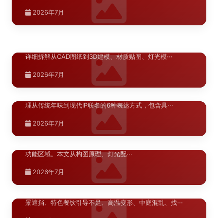
陕西.西安
型标准、耐候性要求与施工工艺，助力景区提升游客体···
2026年7月
标识牌效果图制作：3D建模到夜景亮化
>
2026年7月
模拟的完整流程
标识牌效果图的制作质量直接影响方案汇报的通过率。本文
陕西.西安
详细拆解从CAD图纸到3D建模、材质贴图、灯光模···
春节美陈设计：从传统元素到现代IP的6
>
2026年7月
种表达方式
春节美陈是每年商业地产最重要的节点性装饰项目。本文梳
陕西.西安
理从传统年味到现代IP联名的6种表达方式，包含具···
DP点美陈设计：拍照打卡点的5个构图原
>
2026年7月
则
DP（Display Point）打卡点是商业美陈中引流效果最显著的
功能区域。本文从构图原理、灯光配···
湖北.武汉
2026年7月
武汉商业综合体导视系统问题诊断
>
武汉商业综合体导视系统问题诊断，梳理地铁换乘断层、江
景遮挡、特色餐饮引导不足、高温变形、中庭混乱、找···
湖北.武汉