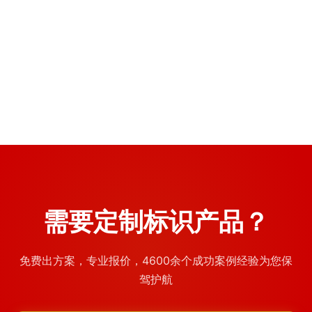
立科学的标识布点标准，涵盖停车场、中庭、主力店周···
设计方案
商场导视系统升级改造预算编制涉及材料费、加工费、安装
2026年7月
费和税金四大模块，本文结合红星美凯龙标识标牌制作···
西安商场标识升级改造需要从动线规划、材料选型、视觉层
2026年7月
次三个维度进行系统设计，本文结合万达广场标识标牌···
2026年7月
2026年7月
需要定制标识产品？
免费出方案，专业报价，4600余个成功案例经验为您保
驾护航