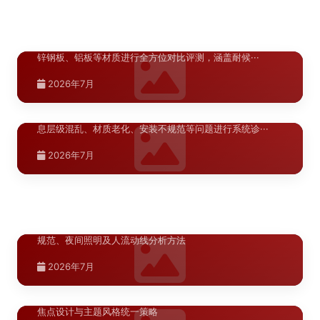
渭南商业空间标识升级材质方案对比评
>
2026年7月
测：304不锈钢与亚克力等主流···
对渭南商业空间标识升级中常用的304不锈钢、亚克力、镀
陕西.西安
锌钢板、铝板等材质进行全方位对比评测，涵盖耐候···
渭南商业导视系统常见问题诊断：商场与
>
陕西.西安
2026年7月
售楼部标识系统的十大典型···
伊犁景区导视标识材质工艺对比分析：高
>
新疆.伊宁
紫外线大风沙环境下的选材···
伊宁校园与医院标识导向布局优化指南：
>
针对渭南地区商场和售楼部导视系统中常见的标识缺失、信
息层级混乱、材质老化、安装不规范等问题进行系统诊···
从入口到各功能区的完整导···
针对伊犁景区导视标识在高紫外线、大风沙、大温差环境下
面临的特殊挑战，对比分析304不锈钢、耐候钢板、···
系统讲解伊宁地区校园和医院标识导向系统的布局优化方
2026年7月
宁夏.银川
法，涵盖入口总导览、建筑单体指示、楼层平面索引、科···
2026年7月
银川商业街区标识系统设计规范：色彩、
>
2026年7月
字体与照明一体化解析
银川商业街区标识系统设计规范详解，涵盖色彩体系、字体
宁夏.银川
规范、夜间照明及人流动线分析方法
银川凤凰天街商业美陈空间布局方案：空
>
2026年7月
间节奏与视觉焦点设计
新疆.喀什
喀什A级景区导视升级材料指南
>
银川凤凰天街商业美陈空间布局方案，涵盖空间节奏、视觉
焦点设计与主题风格统一策略
喀什A级景区导视升级材料指南，详解景区标识系统材质选