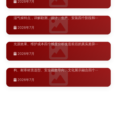
2026年7月
武汉商业空间标识系统改造施工流程详解
>
武汉商业空间标识系统改造施工流程详解，针对武汉高温高
湿气候特点，详解勘测、设计、生产、安装四个阶段和···
湖北.武汉
2026年7月
武汉商业空间标识升级对比评测
>
武汉商业空间标识升级对比评测，从信息架构、材质耐候、
光源效果、维护成本四个维度分析改造前后的真实差异···
新疆.乌鲁木齐
2026年7月
乌鲁木齐学校校园导向标识布局优化指南
>
河南.郑州
郑州商业综合体导视系统设计方案
>
河南.郑州
乌鲁木齐学校校园导向标识布局优化指南，从多语言信息架
构、耐寒材质选型、安全疏散导向、文化展示融合四个···
郑州A级景区导视升级材料指南
>
陕西.西安
商业综合体导视系统设计需兼顾功能性与美观性，涵盖动线
分析、标识分级、材料选型及安装规范，助力提升顾客···
西安文旅项目案例深度分析
>
青海.西宁
郑州A级景区导视升级需兼顾文化内涵与实用功能，从材料
2026年7月
耐候性、环境协调性、信息可读性等角度，为景区标识···
西宁标识翻新材料选择指南
>
青海.西宁
西安文旅项目导视系统建设具有鲜明的大唐文化特色，本文
2026年7月
从项目定位、设计策略、材料工艺、实施难点等维度进···
西宁导视系统升级改造设计方案
>
陕西.榆林
西宁高原气候对标识材料有特殊要求，本文从耐候性、稳定
2026年7月
性、美观性三个维度分析常用翻新材料的特性，为标识···
榆林导视系统升级改造预算分析
>
陕西.榆林
陕西.西安
西宁导视系统升级改造设计方案，针对高原气候特点，从材
2026年7月
质选型、结构设计到施工落地，提供系统化解决方案。
榆林商场导视布局规划标准
>
西安商场导视系统升级改造预算分析如何
>
陕西.西安
榆林导视系统升级改造预算分析，从设计、材料、施工到验
2026年7月
收，详细拆解各环节费用构成与省钱策略。
精确控制各环节成本
西安商场标识升级改造如何制定系统化的
>
榆林商场导视布局规划需结合本地气候特点与消费习惯，建
2026年7月