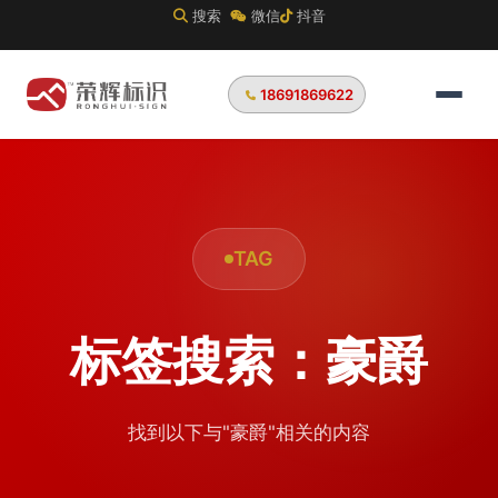
搜索
微信
抖音
18691869622
TAG
标签搜索：豪爵
找到以下与"豪爵"相关的内容