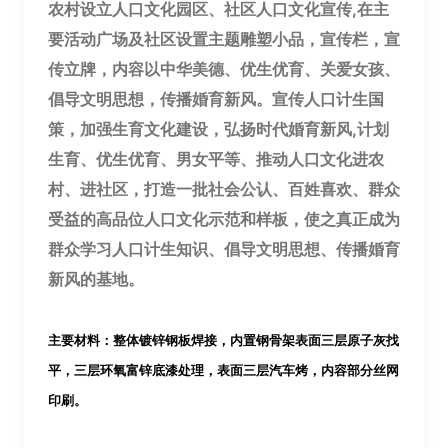
农村设立人口文化园区、社区人口文化宣传,在主
要活动广场及社区设置主题雕塑小品，宣传栏，宣
传立牌，内容以中华美德、优生优育、关爱女孩、
倡导文明思想，传播婚育新风。宣传人口计生国
策，加强生育文化建设，弘扬时代婚育新风,计划
生育、优生优育、男女平等、推动人口文化进农
村、进社区，打造一批社会公认、百姓喜欢、群众
受益的高品位人口文化示范和样板，使之真正成为
群众学习人口计生知识、倡导文明思想、传播婚育
新风的基地。
主要材料：整体镀锌钢板
焊接
，
内置钢骨架表面三层原子灰找
平
，三层环氧富锌底漆
处理
，表面
三层汽车
烤，内容部分丝网
印刷
。