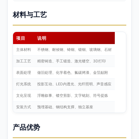
材料与工艺
项目
说明
主体材料
不锈钢、耐候钢、铸铜、锻铜、玻璃钢、石材
加工工艺
精密铸造、手工锻造、激光镂空、3D打印
表面处理
做旧处理、化学着色、氟碳烤漆、金箔贴附
灯光系统
投影互动、LED内透光、光纤照明、声音感应
文化呈现
浮雕叙事、镂空剪影、文字铭刻、符号提炼
安装方式
预埋基础、钢结构支撑、独立基座
产品优势