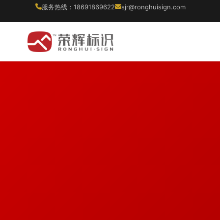
服务热线：18691869622
sjr@ronghuisign.com