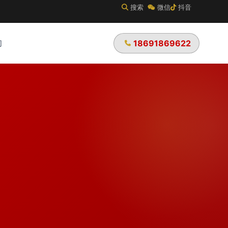
搜索
微信
抖音
们
18691869622