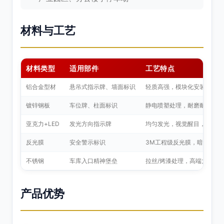
材料与工艺
材料类型
适用部件
工艺特点
铝合金型材
悬吊式指示牌、墙面标识
轻质高强，模块化安装，维护
镀锌钢板
车位牌、柱面标识
静电喷塑处理，耐磨耐刮
亚克力+LED
发光方向指示牌
均匀发光，视觉醒目，节能长
反光膜
安全警示标识
3M工程级反光膜，暗环境高
不锈钢
车库入口精神堡垒
拉丝/烤漆处理，高端大气
产品优势