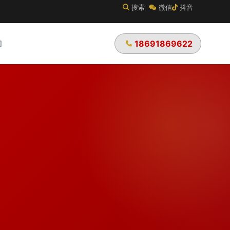
搜索
微信
抖音
们
18691869622