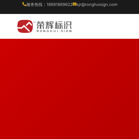
服务热线：18691869622
sjr@ronghuisign.com