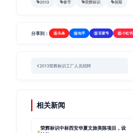
2013
春节
荣辉标识
假期
分享到：
头条
知乎
百家号
小红书
头
知
百
红
2013荣辉标识工厂人员招聘
相关新闻
荣辉标识中标西安华夏文旅美陈项目，设
>