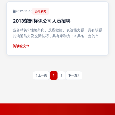
2012-11-16
公司新闻
2013荣辉标识公司人员招聘
业务精英2.性格外向、反应敏捷、表达能力强，具有较强
的沟通能力及交际技巧，具有亲和力；3.具备一定的市场
分析及判断能力，良好的客户服务意识4.有责任心，能承
阅读全文
受较大的工作压力5.吃苦耐劳、责任心强，有团队合作精
神待遇：1.周日单休,国家规定节···
上一页
1
2
下一页