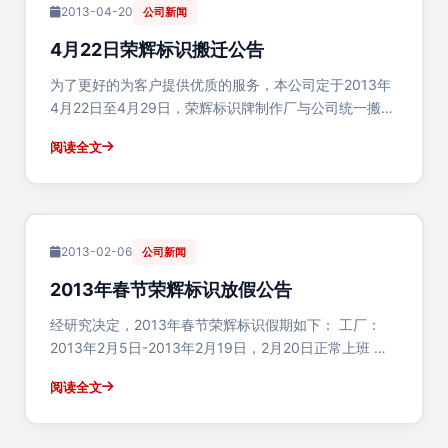
2013-04-20
公司新闻
4月22日荣辉标识搬迁公告
为了更好的为客户提供优质的服务，本公司定于2013年
4月22日至4月29日，荣辉标识牌制作厂与公司统一搬迁
至富裕路甲字8号。公司与工厂总体占地面积5800平
阅读全文
方！ 搬迁期间公司与工厂电话及传真可能会产生无法接
通或企业QQ无人在线的情况，请直接···
2013-02-06
公司新闻
2013年春节荣辉标识放假公告
经研究决定，2013年春节荣辉标识假期如下： 工厂：
2013年2月5日-2013年2月19日，2月20日正常上班 公
司：2013年2月7日-2013年2月17日，2月18日正常上班
阅读全文
放假期间企业QQ及公司电话可能无人及时接听答复。 如
有一切···