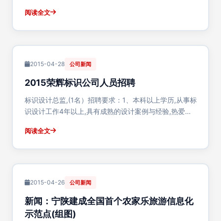
司在宝鸡市眉县霸王河工业园隆重举行宝鸡核新金属厂
阅读全文
投入运营仪式，这标志着公司发展迈入新的里程碑。
一、厂区概况荣辉标识宝鸡核新金属厂位于宝鸡···
2015-04-28
公司新闻
2015荣辉标识公司人员招聘
标识设计总监,(1名）招聘要求：1、本科以上学历,从事标
识设计工作4年以上,具有成熟的设计案例与经验,热爱标
识行业,同行或有经验者优先。2、能够熟练使用
阅读全文
Coreldraw/CAD/Photoshop等软件3、具有一定的领导
能力4、工作认真仔···
2015-04-26
公司新闻
新闻：宁陕建成全国首个农家乐旅游信息化
示范点(组图)