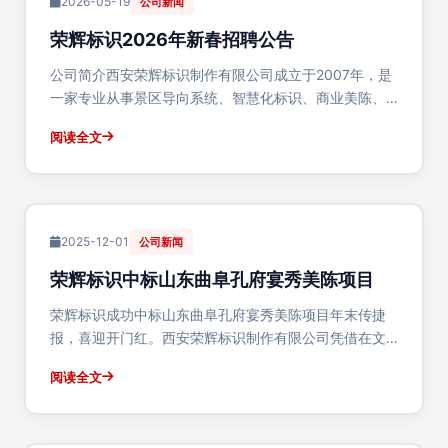
2026-05-19
公司新闻
荣辉标识2026年新春招聘公告
公司简介西安荣辉标识制作有限公司成立于2007年，是
一家专业从事景区导向系统、智慧化标识、商业美陈、
景观小品、雕塑艺术的设计制作安装企业。我们拥有丰
阅读全文
富的行业经验和专业的技术团队，服务范围覆盖全国。
公司秉承"专业、创新、品质、服务"的经营理念···
2025-12-01
公司新闻
荣辉标识中标山东曲阜孔府宴秀美陈项目
荣辉标识成功中标山东曲阜孔府宴秀美陈项目年末传捷
报，喜迎开门红。西安荣辉标识制作有限公司凭借在文
旅美陈领域的丰富经验和专业的设计制作实力，成功中
阅读全文
标山东省曲阜市"孔府宴秀"美陈深化设计制作安装项目。
这是我公司首次进入山东市场，标志着公司全国业···