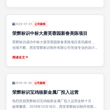
作安装项目。这是我公司在鄂西北地区打造的又一···
2023-01-01
公司新闻
荣辉标识中标大唐芙蓉园新春美陈项目
荣辉标识成功中标大唐芙蓉园新春美陈项目喜讯频传，
佳绩不断。西安荣辉标识制作有限公司凭借专业的设计
团队、丰富的项目经验和卓越的服务品质，成功中标西
阅读全文
安大唐芙蓉园新春美陈深化设计制作安装项目。这是我
公司首次参与大唐芙蓉园项目，标志着公司在大型主题···
2019-10-20
公司新闻
荣辉标识宝鸡核新金属厂投入运营
热烈庆祝荣辉标识宝鸡核新金属厂投入运营金秋十月，
硕果飘香。2019年10月18日，西安荣辉标识制作有限公