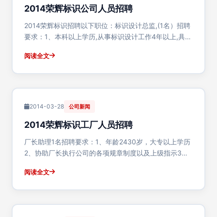
2014荣辉标识公司人员招聘
2014荣辉标识招聘以下职位：标识设计总监,(1名）招聘
要求：1、本科以上学历,从事标识设计工作4年以上,具有
成熟的设计案例与经验,热爱标识行业,同行或有经验者优
阅读全文
先。2、能够熟练使用Coreldraw/CAD/Photoshop等软
件3、具···
2014-03-28
公司新闻
2014荣辉标识工厂人员招聘
厂长助理1名招聘要求：1、年龄2430岁，大专以上学历
2、协助厂长执行公司的各项规章制度以及上级指示3、
负责协助厂长管理全面生产工作4、协助厂长制定工作计
阅读全文
划以及工期的安排5、工资待遇：底薪+加班费，
20004000元6、有工作经验者优先油漆···