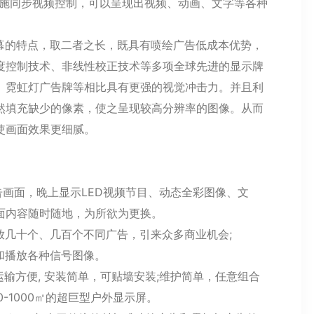
实施同步视频控制，可以呈现出视频、动画、文字等各种
的特点，取二者之长，既具有喷绘广告低成本优势，
度控制技术、非线性校正技术等多项全球先进的显示牌
、霓虹灯广告牌等相比具有更强的视觉冲击力。并且利
然填充缺少的像素，使之呈现较高分辨率的图像。从而
使画面效果更细腻。
面，晚上显示LED视频节目、动态全彩图像、文
面内容随时随地，为所欲为更换。
几十个、几百个不同广告，引来众多商业机会;
播放各种信号图像。
方便, 安装简单，可贴墙安装;维护简单，任意组合
-1000㎡的超巨型户外显示屏。