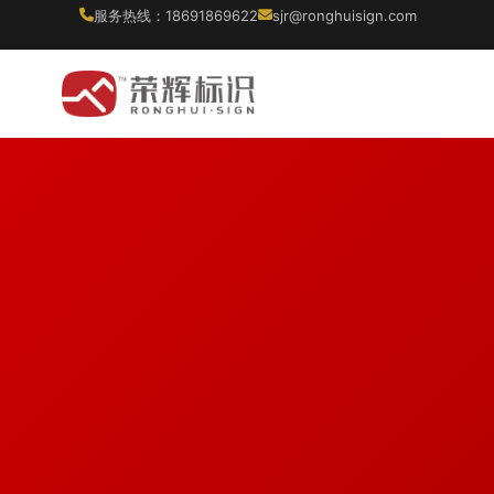
服务热线：18691869622
sjr@ronghuisign.com