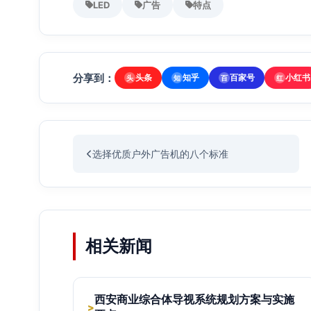
LED
广告
特点
分享到：
头条
知乎
百家号
小红书
头
知
百
红
选择优质户外广告机的八个标准
相关新闻
西安商业综合体导视系统规划方案与实施
>