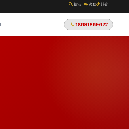
搜索
微信
抖音
们
18691869622