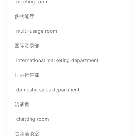
meeting room
多功能厅
multi-usage room
国际贸易部
international marketing department
国内销售部
domestic sales department
洽谈室
chatting room
贵宾洽谈室