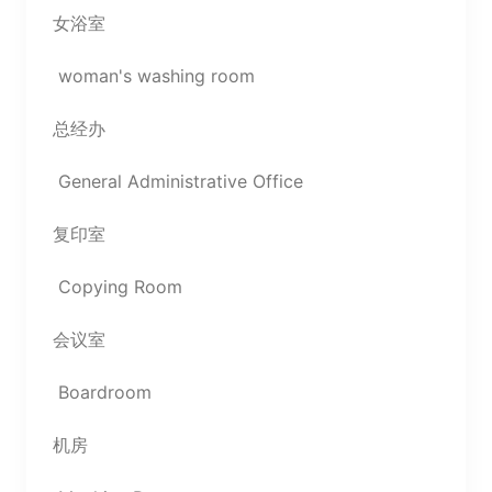
女浴室
woman's washing room
总经办
General Administrative Office
复印室
Copying Room
会议室
Boardroom
机房