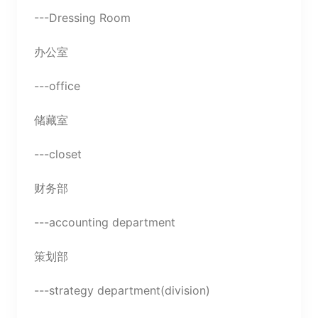
---Dressing Room
办公室
---office
储藏室
---closet
财务部
---accounting department
策划部
---strategy department(division)