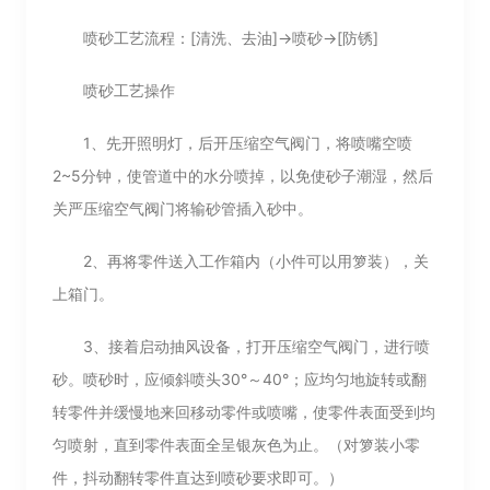
喷砂工艺流程：[清洗、去油]→喷砂→[防锈]
喷砂工艺操作
1、先开照明灯，后开压缩空气阀门，将喷嘴空喷
2~5分钟，使管道中的水分喷掉，以免使砂子潮湿，然后
关严压缩空气阀门将输砂管插入砂中。
2、再将零件送入工作箱内（小件可以用箩装），关
上箱门。
3、接着启动抽风设备，打开压缩空气阀门，进行喷
砂。喷砂时，应倾斜喷头30°～40°；应均匀地旋转或翻
转零件并缓慢地来回移动零件或喷嘴，使零件表面受到均
匀喷射，直到零件表面全呈银灰色为止。（对箩装小零
件，抖动翻转零件直达到喷砂要求即可。）