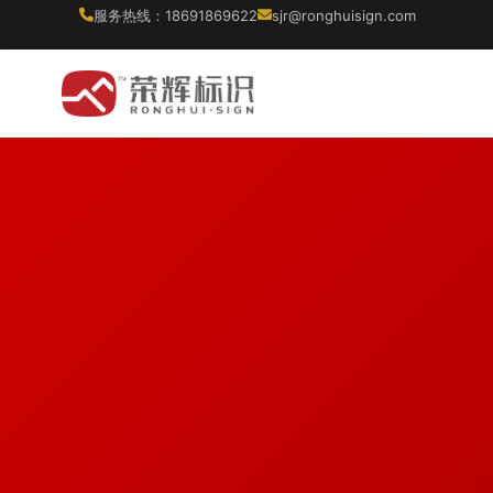
服务热线：18691869622
sjr@ronghuisign.com