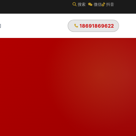
搜索
微信
抖音
们
18691869622