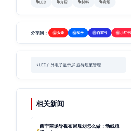
LED
介绍
材料
商场
分享到：
头条
知乎
百家号
小红书
头
知
百
红
LED户外电子显示屏 亟待规范管理
相关新闻
西宁商场导视布局规划怎么做：动线梳
>