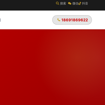
搜索
微信
抖音
们
18691869622