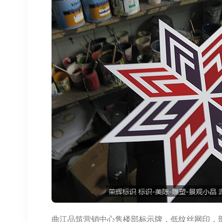
曲江品筑营销中心售楼部标示牌，低纹丝网印，