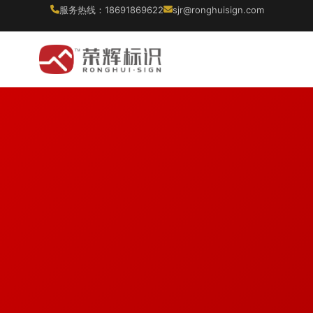
服务热线：18691869622
sjr@ronghuisign.com