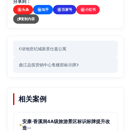
分享到：
头条
知乎
百家号
小红书
头
知
百
红
复制内容
绿地世纪城新里仕嘉公寓
曲江品筑营销中心售楼部标示牌
相关案例
安康·香溪洞4A级旅游景区标识标牌提升改
>
造···