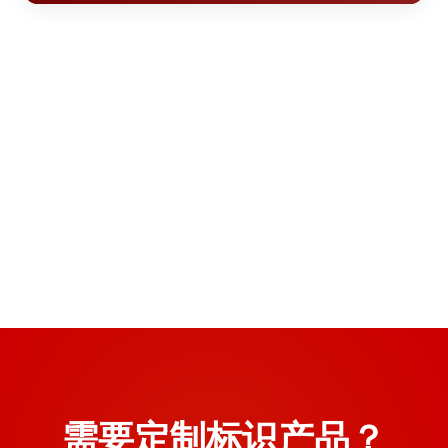
>
西安文旅项目导视系统建设具有鲜明的大唐文化特色，本文
2026年7月
从项目定位、设计策略、材料工艺、实施难点等维度进···
西宁导视系统升级改造设计方案
>
陕西.榆林
西宁高原气候对标识材料有特殊要求，本文从耐候性、稳定
2026年7月
性、美观性三个维度分析常用翻新材料的特性，为标识···
榆林导视系统升级改造预算分析
>
陕西.榆林
陕西.西安
西宁导视系统升级改造设计方案，针对高原气候特点，从材
2026年7月
质选型、结构设计到施工落地，提供系统化解决方案。
榆林商场导视布局规划标准
>
西安商场导视系统升级改造预算分析如何
>
陕西.西安
榆林导视系统升级改造预算分析，从设计、材料、施工到验
2026年7月
收，详细拆解各环节费用构成与省钱策略。
精确控制各环节成本
西安商场标识升级改造如何制定系统化的
>
榆林商场导视布局规划需结合本地气候特点与消费习惯，建
2026年7月
立科学的标识布点标准，涵盖停车场、中庭、主力店周···
设计方案
商场导视系统升级改造预算编制涉及材料费、加工费、安装
2026年7月
费和税金四大模块，本文结合红星美凯龙标识标牌制作···
西安商场标识升级改造需要从动线规划、材料选型、视觉层
2026年7月
次三个维度进行系统设计，本文结合万达广场标识标牌···
2026年7月
2026年7月
需要定制标识产品？