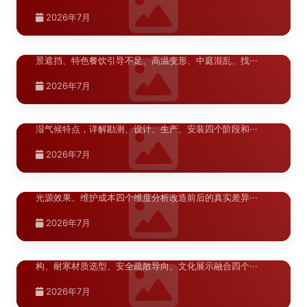
湖北.武汉
2026年7月
武汉商业综合体导视系统问题诊断
>
武汉商业综合体导视系统问题诊断，梳理地铁换乘断层、江
景遮挡、特色餐饮引导不足、高温变形、中庭混乱、找···
湖北.武汉
2026年7月
武汉商业空间标识系统改造施工流程详解
>
武汉商业空间标识系统改造施工流程详解，针对武汉高温高
湿气候特点，详解勘测、设计、生产、安装四个阶段和···
湖北.武汉
2026年7月
武汉商业空间标识升级对比评测
>
武汉商业空间标识升级对比评测，从信息架构、材质耐候、
光源效果、维护成本四个维度分析改造前后的真实差异···
新疆.乌鲁木齐
2026年7月
乌鲁木齐学校校园导向标识布局优化指南
>
河南.郑州
郑州商业综合体导视系统设计方案
>
河南.郑州
乌鲁木齐学校校园导向标识布局优化指南，从多语言信息架
构、耐寒材质选型、安全疏散导向、文化展示融合四个···
郑州A级景区导视升级材料指南
>
陕西.西安
商业综合体导视系统设计需兼顾功能性与美观性，涵盖动线
分析、标识分级、材料选型及安装规范，助力提升顾客···
西安文旅项目案例深度分析
>
青海.西宁
郑州A级景区导视升级需兼顾文化内涵与实用功能，从材料
2026年7月
耐候性、环境协调性、信息可读性等角度，为景区标识···
西宁标识翻新材料选择指南
青海.西宁