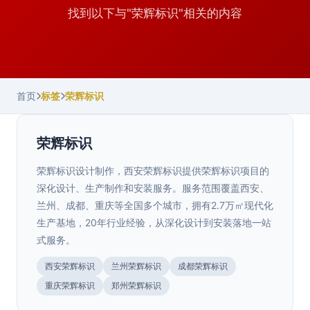
找到以下与"荣辉标识"相关的内容
首页
标签
荣辉标识
荣辉标识
荣辉标识设计制作，西安荣辉标识提供荣辉标识项目的
深化设计、生产制作和安装服务。服务范围覆盖西安、
兰州、成都、重庆等全国多个城市，拥有2.7万㎡现代化
生产基地，20年行业经验，从深化设计到安装落地一站
式服务。
西安荣辉标识
兰州荣辉标识
成都荣辉标识
陕西.西安
重庆荣辉标识
郑州荣辉标识
美丽乡村乡村振兴标识
>
陕西.西安