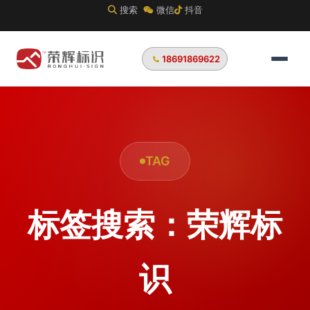
搜索
微信
抖音
18691869622
TAG
标签搜索：荣辉标
识