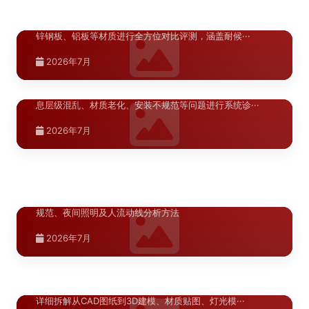
对渭南商业空间标识升级中常用的304不锈钢、亚克力、镀
陕西.西安
锌钢板、铝板等材质进行全方位对比评测，涵盖耐候···
渭南商业导视系统常见问题诊断：商场与
>
陕西.西安
2026年7月
售楼部标识系统的十大典型···
伊犁景区导视标识材质工艺对比分析：高
>
新疆.伊宁
紫外线大风沙环境下的选材···
伊宁校园与医院标识导向布局优化指南：
>
针对渭南地区商场和售楼部导视系统中常见的标识缺失、信
息层级混乱、材质老化、安装不规范等问题进行系统诊···
从入口到各功能区的完整导···
针对伊犁景区导视标识在高紫外线、大风沙、大温差环境下
面临的特殊挑战，对比分析304不锈钢、耐候钢板、···
系统讲解伊宁地区校园和医院标识导向系统的布局优化方
2026年7月
宁夏.银川
法，涵盖入口总导览、建筑单体指示、楼层平面索引、科···
2026年7月
银川商业街区标识系统设计规范：色彩、
>
2026年7月
字体与照明一体化解析
新疆.喀什
喀什A级景区导视升级材料指南
>
银川商业街区标识系统设计规范详解，涵盖色彩体系、字体
规范、夜间照明及人流动线分析方法
喀什A级景区导视升级材料指南，详解景区标识系统材质选
陕西.西安
型标准、耐候性要求与施工工艺，助力景区提升游客体···
2026年7月
标识牌效果图制作：3D建模到夜景亮化
>
2026年7月
模拟的完整流程
标识牌效果图的制作质量直接影响方案汇报的通过率。本文
详细拆解从CAD图纸到3D建模、材质贴图、灯光模···