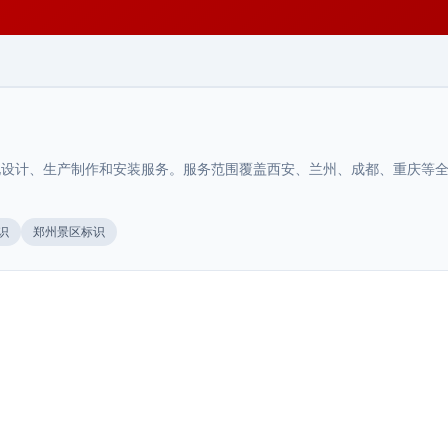
设计、生产制作和安装服务。服务范围覆盖西安、兰州、成都、重庆等全国
陕西.西安
甘肃.兰州
识
郑州景区标识
A级景区导视标识系统
>
兰州地下车库停车场标识设计标准与规
>
范要求
陕西.西安
A级景区导视标识系统需符合国家景区评定标准。西安荣辉
20年专业制作景区标识，27000㎡生产基地源头···
西安文旅项目导视规划要点
>
陕西.宝鸡
地下车库是商业综合体、住宅小区、医院等建筑的"第一印
象"，但导视系统常被忽视。兰州作为西北交通枢纽和···
宝鸡文旅项目导视规划要点
>
陕西.宝鸡
西安文旅项目导视规划要点，从文化融合、动线设计、信
2025年7月
息层级、材料选型与气候适配等方面，提供文旅景区导视
宝鸡A级景区导视升级材料指南
>
宝鸡文旅项目导视规划要点，结合本地周秦文化、佛文
2026年7月
···
化、山水文化等特色，从动线设计、信息层级、材料选型
宝鸡A级景区导视升级材料指南，结合本地景区特点和预算
2026年7月
与···
陕西.西安
水平，提供经济实用的导视升级选材方案。
2026年7月
伊犁景区导视标识材质工艺对比分析：
>