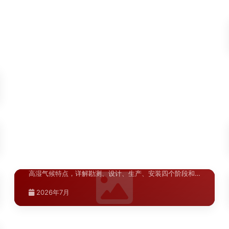
2026年7月
高紫外线大风沙环境下的选材···
针对伊犁景区导视标识在高紫外线、大风沙、大温差环境
下面临的特殊挑战，对比分析304不锈钢、耐候钢板、···
新疆.喀什
2026年7月
喀什A级景区导视升级材料指南
>
喀什A级景区导视升级材料指南，详解景区标识系统材质选
型标准、耐候性要求与施工工艺，助力景区提升游客体···
2026年7月
湖北.武汉
武汉商业空间标识系统改造施工流程详
>
解
河南.郑州
郑州商业综合体导视系统设计方案
>
武汉商业空间标识系统改造施工流程详解，针对武汉高温
高湿气候特点，详解勘测、设计、生产、安装四个阶段和
商业综合体导视系统设计需兼顾功能性与美观性，涵盖动
···
线分析、标识分级、材料选型及安装规范，助力提升顾客
2026年7月
···
青海.西宁
2026年7月
西宁标识翻新材料选择指南
>
陕西.榆林
榆林商场导视布局规划标准
>