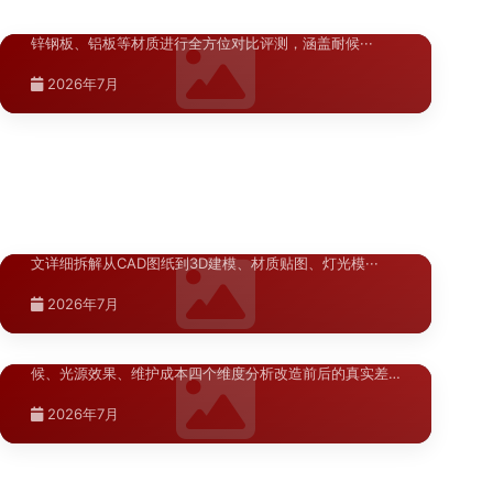
南：从入口到各功能区的完整导···
对渭南商业空间标识升级中常用的304不锈钢、亚克力、镀
锌钢板、铝板等材质进行全方位对比评测，涵盖耐候···
系统讲解伊宁地区校园和医院标识导向系统的布局优化方
法，涵盖入口总导览、建筑单体指示、楼层平面索引、科
2026年7月
···
2026年7月
陕西.西安
标识牌效果图制作：3D建模到夜景亮化
>
模拟的完整流程
标识牌效果图的制作质量直接影响方案汇报的通过率。本
文详细拆解从CAD图纸到3D建模、材质贴图、灯光模···
湖北.武汉
2026年7月
武汉商业空间标识升级对比评测
>
河南.郑州
郑州A级景区导视升级材料指南
>
武汉商业空间标识升级对比评测，从信息架构、材质耐
候、光源效果、维护成本四个维度分析改造前后的真实差
郑州A级景区导视升级需兼顾文化内涵与实用功能，从材料
异···
耐候性、环境协调性、信息可读性等角度，为景区标识···
2026年7月
青海.西宁
陕西.西安
2026年7月
西宁导视系统升级改造设计方案
>
西安商场导视系统升级改造预算分析如
>
何精确控制各环节成本