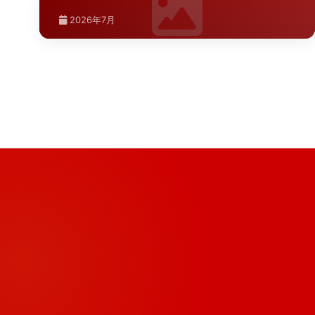
西安文旅项目导视系统建设具有鲜明的大唐文化特色，本
···
文从项目定位、设计策略、材料工艺、实施难点等维度进
的设计方案
榆林导视系统升级改造预算分析，从设计、材料、施工到
2026年7月
···
验收，详细拆解各环节费用构成与省钱策略。
西安商场标识升级改造需要从动线规划、材料选型、视觉
2026年7月
层次三个维度进行系统设计，本文结合万达广场标识标牌
2026年7月
···
2026年7月