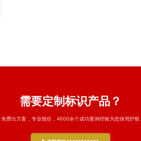
西宁高原气候对标识材料有特殊要求，本文从耐候性、稳
定性、美观性三个维度分析常用翻新材料的特性，为标识
榆林商场导视布局规划需结合本地气候特点与消费习惯，
···
建立科学的标识布点标准，涵盖停车场、中庭、主力店周
2026年7月
···
2026年7月
需要定制标识产品？
免费出方案，专业报价，4600余个成功案例经验为您保驾护航