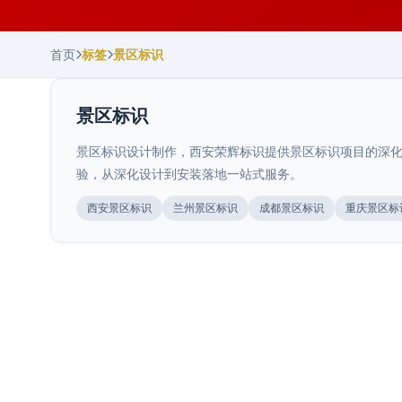
首页
标签
景区标识
景区标识
景区标识设计制作，西安荣辉标识提供景区标识项目的深化
验，从深化设计到安装落地一站式服务。
陕西.西安
陕西.西安
西安景区标识
兰州景区标识
成都景区标识
重庆景区标
美丽乡村乡村振兴标识
>
西安商业综合体导视系统规划方案与实
>
施要点
陕西.宝鸡
美丽乡村标识系统服务乡村振兴战略，打造乡村旅游特色
标识。西安荣辉20年专业制作乡村标识，27000㎡···
宝鸡商场导视布局规划标准
>
青海.西宁
商业综合体导视系统的核心价值商业综合体导视系统不只
是"指路牌"，而是直接影响商业空间动线效率和消费者···
西宁商业综合体导视系统设计方案
>
河北.石家庄
宝鸡商场导视布局规划标准，针对中型商业空间特点，从
2025年11月
动线设计、点位密度、信息层级、材料选型与安装规范等
石家庄A级景区导视升级材料指南
>
西宁商业综合体导视系统设计方案，针对高原气候特点和
2026年7月
···
本地商业环境，从材料耐寒性、标识可视性、动线效率与
石家庄A级景区导视升级材料指南，结合华北景区特点和预
2026年7月
···
算需求，提供从经济型到高端型的多种选材方案。
2026年7月