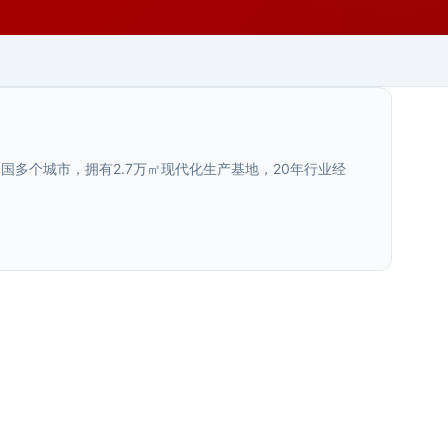
多个城市，拥有2.7万㎡现代化生产基地，20年行业经
陕西.西安
全域旅游标识系统
>
河北.石家庄
石家庄文旅项目导视规划要点
>
陕西.西安
全域旅游标识系统是覆盖旅游目的地全区域的导视指引方
案。西安荣辉20年专业设计制作旅游标识，27000···
西安商场导视布局规划标准
>
陕西.宝鸡
石家庄文旅项目导视规划要点，结合红色旅游、古建文
化、太行山水等本地特色，从动线设计、信息层级、材料
宝鸡商业综合体导视系统设计方案
>
西安商场导视布局规划标准，从人流动线分析、标识点位
2025年6月
选···
设置、信息层级设计、材料选型与安装规范等方面，提供
宝鸡商业综合体导视系统设计方案，结合本地消费习惯与
2026年7月
···
陕西.西安
建筑特点，从动线规划、标识分级、材料选型与安装规范
2026年7月
···
渭南商业空间标识升级材质方案对比评
>
新疆.伊宁
2026年7月
测：304不锈钢与亚克力等主流···
伊宁校园与医院标识导向布局优化指
>