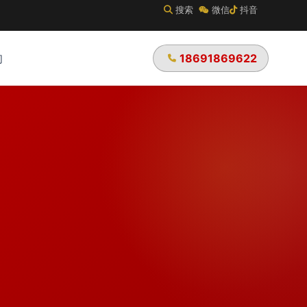
搜索
微信
抖音
18691869622
们