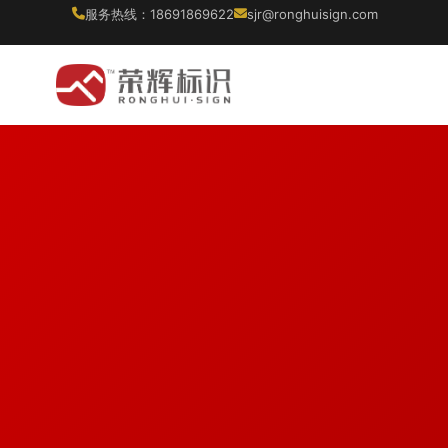
服务热线：18691869622
sjr@ronghuisign.com