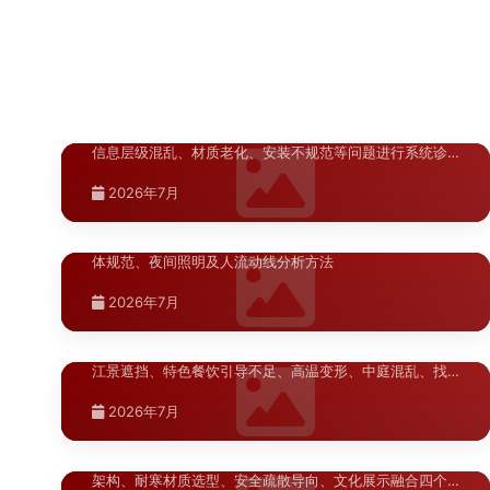
2026年7月
陕西.西安
渭南商业导视系统常见问题诊断：商场
>
与售楼部标识系统的十大典型···
针对渭南地区商场和售楼部导视系统中常见的标识缺失、
宁夏.银川
信息层级混乱、材质老化、安装不规范等问题进行系统诊
···
银川商业街区标识系统设计规范：色
>
2026年7月
彩、字体与照明一体化解析
银川商业街区标识系统设计规范详解，涵盖色彩体系、字
体规范、夜间照明及人流动线分析方法
湖北.武汉
2026年7月
武汉商业综合体导视系统问题诊断
>
武汉商业综合体导视系统问题诊断，梳理地铁换乘断层、
新疆.乌鲁木齐
江景遮挡、特色餐饮引导不足、高温变形、中庭混乱、找
···
乌鲁木齐学校校园导向标识布局优化指
>
2026年7月
南
陕西.西安
西安文旅项目案例深度分析
>
陕西.榆林
陕西.西安
乌鲁木齐学校校园导向标识布局优化指南，从多语言信息
架构、耐寒材质选型、安全疏散导向、文化展示融合四个
榆林导视系统升级改造预算分析
>
西安商场标识升级改造如何制定系统化
>