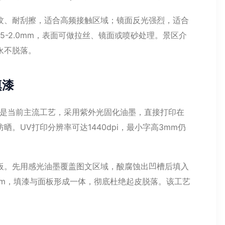
纹、耐刮擦，适合高频接触区域；镜面反光强烈，适合
5-2.0mm，表面可做拉丝、镜面或喷砂处理。景区介
永不脱落。
填漆
印是当前主流工艺，采用紫外光固化油墨，直接打印在
。UV打印分辨率可达1440dpi，最小字高3mm仍
板。先用感光油墨覆盖图文区域，酸腐蚀出凹槽后填入
5mm，填漆与面板形成一体，彻底杜绝起皮脱落。该工艺
。