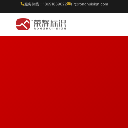
服务热线：18691869622
sjr@ronghuisign.com