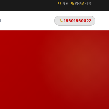
搜索
微信
抖音
们
18691869622