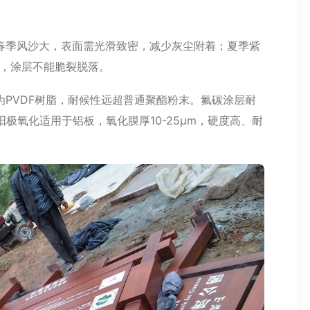
春季风沙大，表面需光滑致密，减少灰尘附着；夏季紫
温，涂层不能脆裂脱落。
PVDF树脂，耐候性远超普通聚酯粉末。氟碳涂层耐
极氧化适用于铝板，氧化膜厚10-25μm，硬度高、耐
。