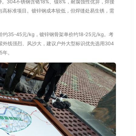
。304不锈钢含铬18%、镍8%，耐腐蚀性优异，焊接
与高标准项目。镀锌钢成本较低，但焊缝处易生锈，需
35-45元/kg，镀锌钢骨架单价约18-25元/kg。考
紫外线强烈、风沙大，建议户外大型标识优先选用304
5年。