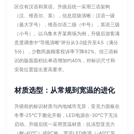
区仅有汉语和英语。升级后统一采用三语架构
（汉、维吾尔、英），信息层级清晰：汉语一级
（最大字号），维吾尔语二级（中号），英语三级
（小号）。以乌鲁木齐某商场为例，升级后游客满
意度调查中"导视清晰"评分从3.0提升至4.5（满分
5分），少数民族顾客投诉率下降82%。但三语标
识的版面面积比单语增加约40%，对标识尺寸和
安装位置提出更高要求。
材质选型：从常规到宽温的进化
升级前的标识材质与内地城市无异，亚克力面板在
冬季-25℃下脆化开裂，LED电源在-30℃下无法
启动。升级后统一采用宽温材质：抗冻型亚克力
（耐-40℃）或PC板，宽温LED电源（-40℃至