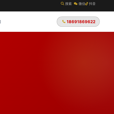
搜索
微信
抖音
们
18691869622