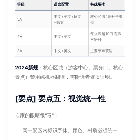
等级
语言配置
特殊要求
中文+英文+日文
核心区域4语种全覆
5A
+韩文
盖
年入境超10万需第
4A
中文+英文
三语种
3A
中文+英文
主要节点双语
2024新规
：核心区域（游客中心、票务口、核心
景点）禁用纯机器翻译，需附译者资质证明。
[要点] 要点五：视觉统一性
专家的眼睛很"毒"：
同一景区内标识字体、颜色、材质必须统一