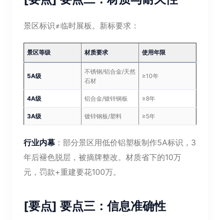
景区标识≠临时展板。新标要求：
景区等级
材质要求
使用年限
不锈钢/铝合金/天然
5A级
≥10年
石材
4A级
铝合金/镀锌钢板
≥8年
3A级
镀锌钢板/塑料
≥5年
行业内幕
：部分景区用低价铝塑板制作5A标识，3
年后褪色脱层，被摘牌整改。材质省下的10万
元，罚款+重建要花100万。
[要点] 要点三：信息准确性