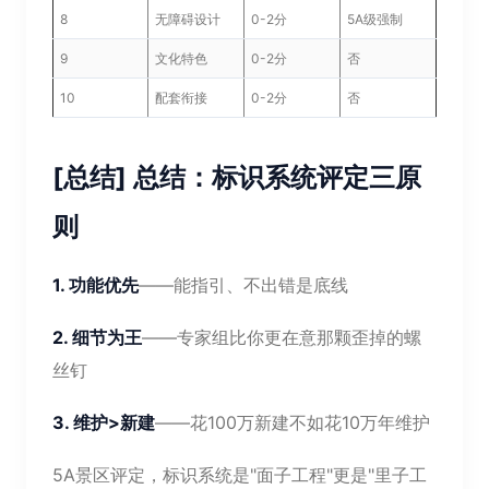
8
无障碍设计
0-2分
5A级强制
9
文化特色
0-2分
否
10
配套衔接
0-2分
否
[总结] 总结：标识系统评定三原
则
1. 功能优先
——能指引、不出错是底线
2. 细节为王
——专家组比你更在意那颗歪掉的螺
丝钉
3. 维护>新建
——花100万新建不如花10万年维护
5A景区评定，标识系统是"面子工程"更是"里子工