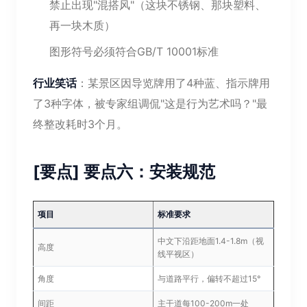
禁止出现"混搭风"（这块不锈钢、那块塑料、
再一块木质）
图形符号必须符合GB/T 10001标准
行业笑话
：某景区因导览牌用了4种蓝、指示牌用
了3种字体，被专家组调侃"这是行为艺术吗？"最
终整改耗时3个月。
[要点] 要点六：安装规范
项目
标准要求
中文下沿距地面1.4-1.8m（视
高度
线平视区）
角度
与道路平行，偏转不超过15°
间距
主干道每100-200m一处