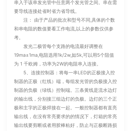
串入于该串发光管中任意两个发光管之间。串在需
要导线连接处省时省力省导线。
注： 由于产品的批次和型号不同,具体的个数
和串电阻的数值要看工作电流,以上的参数仅供参
考。
发光二极管每个支路的电流最好调整在
19ma±1ma,电阻选用1k/2w,如5k,可以用5个阻值
为 1 千欧姆，功率为2W的电阻串入连接。
5、连接控制器：将每一串LED的正极接入控
制器的正极（红线）端，每组发光管的负极接入控
制器的负极（绿线）控制端。三条黄线是流水边灯
的输出线，分别接三组边灯的负极。边灯的三个正
极和主字的正极焊接在一起。一般控制器都有直亮
输出线，在没有常亮要求的的情况下，灯箱的常亮
输出线要剪断或者用胶棒粘好，防止与正极断路损