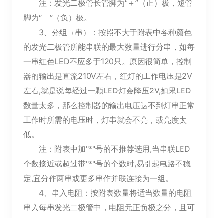
注：发光二极管长管脚为“＋”（正）极，短管
脚为“－”（负）极。
3、分组（串）：按照不大于附表中各种颜色
的发光二极管所能串联的最大数量进行分串，如每
一串红色LED不应多于120只。原因很简单，控制
器的输出是直流210V左右，红灯的工作电压是2V
左右,就是说每经过一颗LED灯会降压2V,如果LED
数量太多，那么控制器的输出电压达不到灯串正常
工作时所需的电压时，灯串就会不亮，或亮度太
低。
注：附表中加"*"号的不推荐选用,当串联LED
个数接近或超过带"*"号的个数时,易引起电路不稳
定,宜分作两串或更多串作并联连接为一组。
4、串入电阻：按附表数量将适当数量的电阻
串入每串发光二极管中，电阻无正负极之分，且可