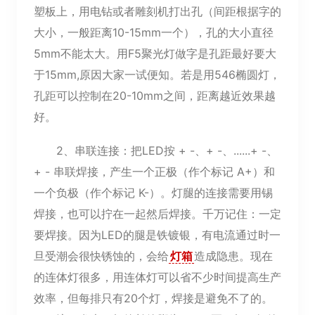
塑板上，用电钻或者雕刻机打出孔（间距根据字的
大小，一般距离10-15mm一个），孔的大小直径
5mm不能太大。用F5聚光灯做字是孔距最好要大
于15mm,原因大家一试便知。若是用546椭圆灯，
孔距可以控制在20-10mm之间，距离越近效果越
好。
2、串联连接：把LED按 + -、+ -、......+ -、
+ - 串联焊接，产生一个正极（作个标记 A+）和
一个负极（作个标记 K-）。灯腿的连接需要用锡
焊接，也可以拧在一起然后焊接。千万记住：一定
要焊接。因为LED的腿是铁镀银，有电流通过时一
旦受潮会很快锈蚀的，会给
灯箱
造成隐患。现在
的连体灯很多，用连体灯可以省不少时间提高生产
效率，但每排只有20个灯，焊接是避免不了的。