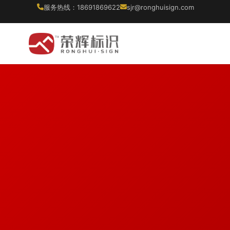
服务热线：18691869622
sjr@ronghuisign.com