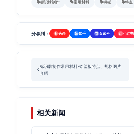
标识牌制作
常用材料
铜板
特点
分享到：
头条
知乎
百家号
小红书
头
知
百
红
标识牌制作常用材料-铝塑板特点、规格图片
介绍
相关新闻