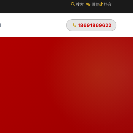
搜索
微信
抖音
们
18691869622