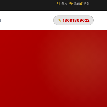
搜索
微信
抖音
们
18691869622