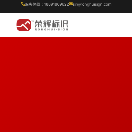
服务热线：18691869622
sjr@ronghuisign.com