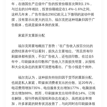
年，在德国生产总值中广告的投资份额首次降到1.1%，
与过去的10年相比，投资份额稳定在1.4%~1.6%之间。
这样几年来，广告市场在290亿欧元上下微弱的波动中摇
摆，没有显示出更大的活力。福尔克把这种现象归因于广
告载体，也就是媒体本身的发展。
家庭开支重新分配
福尔克简要地概括了形势：“在广告收入按百分比的
趋势结算表中可以看到，损失占主要地位。”而且所有印
刷媒体都有损失，不仅广告收入，还包括印数。在过去5
年中，印刷媒体在印数和广告收入方面损失明显，从报纸
和大众化杂志的发展可清楚地看出。广告小报是个例外。
福尔克认为，这种损失特别归因于货币的重新分配。
也就是私人家庭，即媒体消费者支出的分散。近20年内，
电话费用增加735%，电信服务支出增加177%，电脑游戏
支出增加88%。然而，印刷媒体支出却停滞在14%。订阅
在解除，报刊亭购买报纸和杂志在减少。虽然就业率增
加，许多家庭的财务状况改善了，与此同时在印刷媒体领