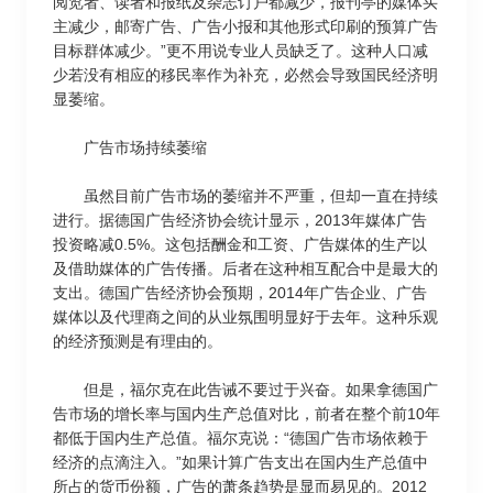
阅览者、读者和报纸及杂志订户都减少，报刊亭的媒体买
主减少，邮寄广告、广告小报和其他形式印刷的预算广告
目标群体减少。”更不用说专业人员缺乏了。这种人口减
少若没有相应的移民率作为补充，必然会导致国民经济明
显萎缩。
广告市场持续萎缩
虽然目前广告市场的萎缩并不严重，但却一直在持续
进行。据德国广告经济协会统计显示，2013年媒体广告
投资略减0.5%。这包括酬金和工资、广告媒体的生产以
及借助媒体的广告传播。后者在这种相互配合中是最大的
支出。德国广告经济协会预期，2014年广告企业、广告
媒体以及代理商之间的从业氛围明显好于去年。这种乐观
的经济预测是有理由的。
但是，福尔克在此告诫不要过于兴奋。如果拿德国广
告市场的增长率与国内生产总值对比，前者在整个前10年
都低于国内生产总值。福尔克说：“德国广告市场依赖于
经济的点滴注入。”如果计算广告支出在国内生产总值中
所占的货币份额，广告的萧条趋势是显而易见的。2012