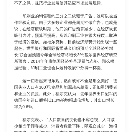
不齐之风，规范行业发展使其适应市场发展规律。
印刷业的销售额约三分之二依赖于广告，这可以被当
作经验定律。由于大多数企业都是周期性做广告，也就是
说，在经济疲软时期，他们的广告预算减少，在经济恢复
吸引力时，预算再提高。所以印刷工业在很大程度上取决
于经济的发展。如福尔克称，目前经济形势开始出现一些
起色。世界银行和国际货币基金组织预期全球经济将增
长;联合国预测今年全球经济将增长3%;基尔世界经济研究
所预言，2014年年底德国经济将呈现景气态势。那么根
据经验，印刷工业也会从这种发展中分得一杯羹。
这一切看起来很乐观，然而或许不全是那么美好：德
国失业人口有300万;食品和能源越来越贵，正加重消费者
和企业的负担。此外，福尔克认为，去年世界出口冠军的
德国今年进口额将以1.3%的增幅成倍增加，其出口增长
率为0.6%。
福尔克表示：“人口数量的变化也不容忽视。人口减
少相当于顾客减少、消费者数量下降，即观众减少，海报