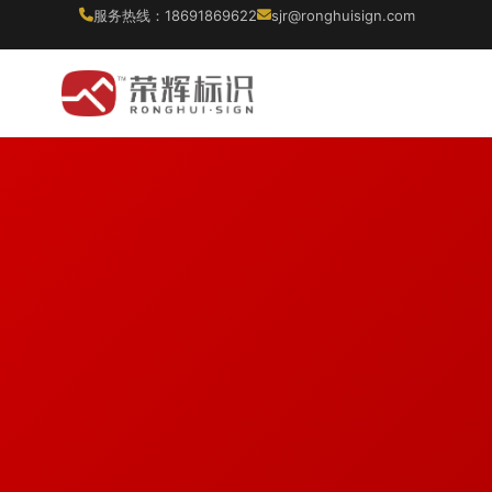
服务热线：18691869622
sjr@ronghuisign.com