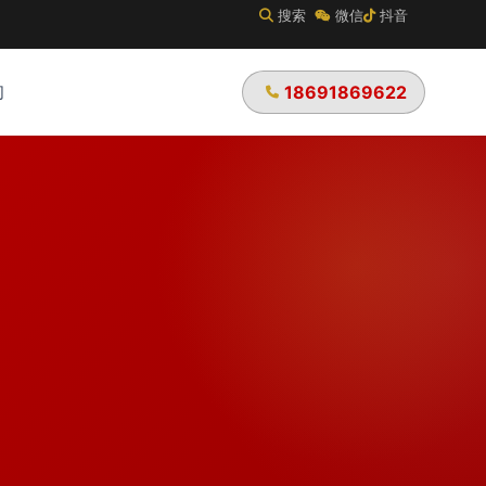
搜索
微信
抖音
们
18691869622