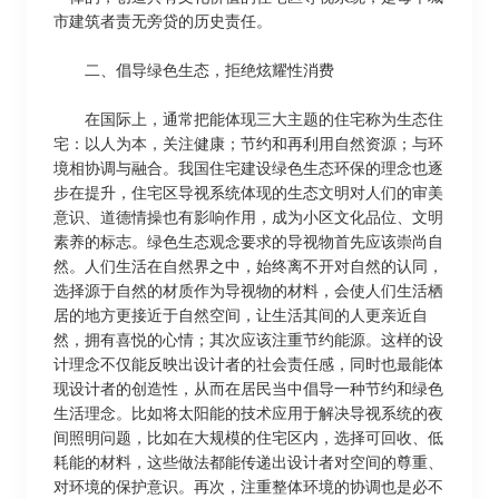
市建筑者责无旁贷的历史责任。
二、倡导绿色生态，拒绝炫耀性消费
在国际上，通常把能体现三大主题的住宅称为生态住
宅：以人为本，关注健康；节约和再利用自然资源；与环
境相协调与融合。我国住宅建设绿色生态环保的理念也逐
步在提升，住宅区导视系统体现的生态文明对人们的审美
意识、道德情操也有影响作用，成为小区文化品位、文明
素养的标志。绿色生态观念要求的导视物首先应该崇尚自
然。人们生活在自然界之中，始终离不开对自然的认同，
选择源于自然的材质作为导视物的材料，会使人们生活栖
居的地方更接近于自然空间，让生活其间的人更亲近自
然，拥有喜悦的心情；其次应该注重节约能源。这样的设
计理念不仅能反映出设计者的社会责任感，同时也最能体
现设计者的创造性，从而在居民当中倡导一种节约和绿色
生活理念。比如将太阳能的技术应用于解决导视系统的夜
间照明问题，比如在大规模的住宅区内，选择可回收、低
耗能的材料，这些做法都能传递出设计者对空间的尊重、
对环境的保护意识。再次，注重整体环境的协调也是必不