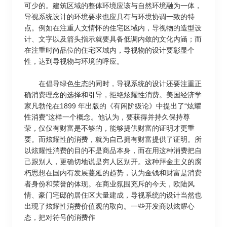
可少的。建筑区域的整体环境应该与自然环境融为一体，
导视系统设计的环境要求也应具有与环境协调一致的特
点。例如在注重人文情怀的住宅区域内，导视物的造型设
计、文字以及箭头指示就要具备低调内敛的文化内涵；而
在注重时尚品位的住宅区域内，导视物的设计要彰显个
性，达到导视物与环境的呼应。
在倡导绿色生态的同时，导视系统的设计还要注重正
确消费理念的选择和引导，拒绝炫耀性消费。美国经济学
家凡勃伦在1899 年出版的《有闲阶级论》中提出了“炫耀
性消费”这样一个概念。他认为，要获得并持久保持尊
荣，仅仅有财富是不够的，能够提供财富的证明才更重
要。而炫耀性的消费，就为自己拥有财富提供了证明。所
以炫耀性消费的目的不是商品本身，而在用这种消费把自
己跟别人，更确切地说是穷人区别开。这种拜金主义的腐
朽思想在国内有发展蔓延的趋势，认为金钱和财富是消费
者身份和荣誉的体现。在商业氛围充斥的今天，欧陆风
情、豪门宅邸的居住区大量建成，导视系统的设计当然也
出现了炫耀性消费价值观的取向。一些开发商以炫耀心
态，把对符号的消费作