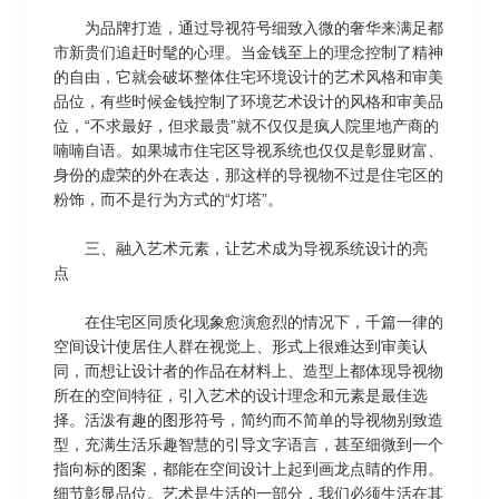
为品牌打造，通过导视符号细致入微的奢华来满足都
市新贵们追赶时髦的心理。当金钱至上的理念控制了精神
的自由，它就会破坏整体住宅环境设计的艺术风格和审美
品位，有些时候金钱控制了环境艺术设计的风格和审美品
位，“不求最好，但求最贵”就不仅仅是疯人院里地产商的
喃喃自语。如果城市住宅区导视系统也仅仅是彰显财富、
身份的虚荣的外在表达，那这样的导视物不过是住宅区的
粉饰，而不是行为方式的“灯塔”。
三、融入艺术元素，让艺术成为导视系统设计的亮
点
在住宅区同质化现象愈演愈烈的情况下，千篇一律的
空间设计使居住人群在视觉上、形式上很难达到审美认
同，而想让设计者的作品在材料上、造型上都体现导视物
所在的空间特征，引入艺术的设计理念和元素是最佳选
择。活泼有趣的图形符号，简约而不简单的导视物别致造
型，充满生活乐趣智慧的引导文字语言，甚至细微到一个
指向标的图案，都能在空间设计上起到画龙点睛的作用。
细节彰显品位。艺术是生活的一部分，我们必须生活在其