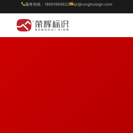
服务热线：18691869622
sjr@ronghuisign.com