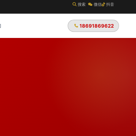
搜索
微信
抖音
们
18691869622